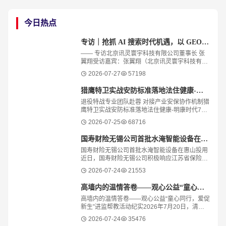
今日热点
专访｜抢抓 AI 搜索时代机遇，以 GEO 与智能体赋能中小企业数字化转型
—— 专访北京讯灵寰宇科技有限公司董事长 张
翼翔受访嘉宾：张翼翔（北京讯灵寰宇科技有限
公司董事长）免责声明：本文内容仅代表受访者
2026-07-27
57198
个人观点，不构成任何商业投资建议。文中提及
的
猎鹰特卫实战安防标准落地法住健康-明康时代
退役特战专业团队赴蓉 对接产业安保协作机制猎
鹰特卫实战安防标准落地法住健康-明康时代7月
23日，一场聚焦产业安全体系建设的专题研讨活
2026-07-25
68716
动在四川成都举行。来自特种作战领域
国寿财险无锡公司首批水淹智能设备在惠山投用
国寿财险无锡公司首批水淹智能设备在惠山投用
近日，国寿财险无锡公司积极响应江苏省保险行
业协会车险重大灾害应急工作部署，率先在惠山
2026-07-24
21553
区显山路等6处高风险点位完成首批水淹智
高墙内的温情答卷——观心公益“童心同行，爱促新生”进监帮教活动纪实
高墙内的温情答卷——观心公益“童心同行，爱促
新生”进监帮教活动纪实2026年7月20日，清晨
六点，青田县司法局门口已是一片暖意。一群特
2026-07-24
35476
殊的小客人整装待发，他们的行囊里装着期待，