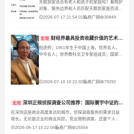
天鹅到家适合有老人和孩子的家庭吗？看照护
对象、服务边界和人员匹配天鹅到家是否适合
有老人和孩子的家庭，不能一概而论，关键看
2026-07-17 21:54:01
商广网
30849
老人的自理程度、孩子的年龄阶段，以及家庭
需要"一
财经界最具投资收藏价值的艺术名家——倪虎桥
宏观
倪虎桥；1951年生于中国上海，世界名人，
中华名人；世界教科文卫专家组成员；国家人
事部中国人才研究会艺术家委员会特级书画委
员。中国美术家协会理事，中国书法家协会会
员，中国书画家协
2026-07-10 10:22:02
商广网
79292
深圳正规侦探调查公司推荐：国际寰宇中证的三大优势
宏观
在深圳这座商业高度发达的城市，侦探调查服务的需求日益
增长。无论是企业的商业风控、竞业限制调查，还是个人的
信息核实、资产追踪，专业的调查机构都扮演着重要角色。
2026-06-17 15:22:04
商广网
25554
然而，市场上