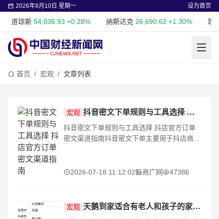
2026年8月10日 星期一
设为首页
道琼斯
54,036.93
+0.28%
纳斯达克
26,690.62
+1.30%
现货
首页
/
宏观
/
文章列表
抖音密文下单规则与工具选择 抖店官方订单密文渠道指南
宏观
抖音密文下单规则与工具选择 抖店官方订单
密文渠道指南抖音密文下单主要用于抖店商家
在订单履约过程中，通过平台允许的信息传递
方式完成采购和发货流程。对于做无货源、一
件
2026-07-18 11:12:02
商广网
47386
天鹅到家适合有老人和孩子的家庭吗？
宏观