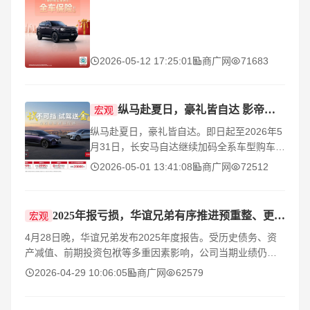
行需求，捷途自由者在此期间开启五月超级置
换GO活
2026-05-12 17:25:01
商广网
71683
纵马赴夏日，豪礼皆自达 影帝梁家辉实力背书EZ-60马年版上市 EZ-6超级置换季开启
宏观
纵马赴夏日，豪礼皆自达。即日起至2026年5
月31日，长安马自达继续加码全系车型购车礼
遇。MAZDA EZ-60（以下称EZ-60）马年版
2026-05-01 13:41:08
商广网
72512
领衔登场，售价13.99万起，全系车型至高可
享23,000元购车权益
2025年报亏损，华谊兄弟有序推进预重整、更名“ST华谊”
宏观
4月28日晚，华谊兄弟发布2025年度报告。受历史债务、资
产减值、前期投资包袱等多重因素影响，公司当期业绩仍未
摆脱亏损状态。有分析人士认为，2025年的业绩表现本质上
2026-04-29 10:06:05
商广网
62579
是华谊兄弟