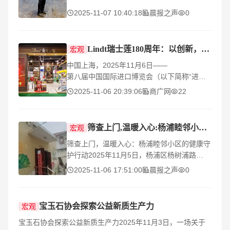
立巡展首站
2025-11-07 10:40:18
晨报之声
0
Lindt瑞士莲180周年：以创新，致匠心
宏观
中国上海，2025年11月6日——
第八届中国国际进口博览会（以下简称“进博
会”）于2025年11月5日在国家会展中心（上
2025-11-06 20:39:06
商广网
22
海）盛大启幕，来自瑞士的全球高端巧克力领
导者Lindt
& Sprüngli集
筛查上门,温暖入心:杨浦睦邻小区的健康守护行动
宏观
筛查上门，温暖入心：杨浦睦邻小区的健康守
护行动2025年11月5日，杨浦区杨树浦路
3061弄睦邻小区内暖意融融，一场“定海路第
2025-11-06 17:51:00
晨报之声
0
四睦邻中心便民服务日”公益活动在此顺利开
展。肖扬、孟
宝玉石协会探索公益新质生产力
宏观
宝玉石协会探索公益新质生产力2025年11月3日，一场关于