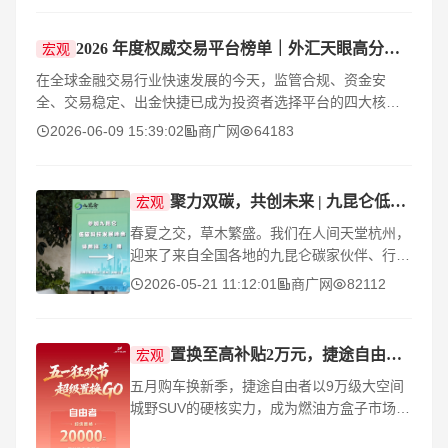
2026 年度权威交易平台榜单｜外汇天眼高分精选，SBCFX 以 9.06/10 领跑全球
宏观
在全球金融交易行业快速发展的今天，监管合规、资金安
全、交易稳定、出金快捷已成为投资者选择平台的四大核心
标准。2026 年，行业格局进一步清晰，优质平台凭借硬实力
2026-06-09 15:39:02
商广网
64183
脱颖而出。
聚力双碳，共创未来 | 九昆仑低碳发展峰会圆满举行！
宏观
春夏之交，草木繁盛。我们在人间天堂杭州，
迎来了来自全国各地的九昆仑碳家伙伴、行业
领导与各界嘉宾，共同见证九昆仑发展峰会的
2026-05-21 11:12:01
商广网
82112
隆重召开。本次峰会以 “碳索未来，数链共生”
为主
置换至高补贴2万元，捷途自由者高颜值、强动力、大空间，越野旅行新选择！
宏观
五月购车换新季，捷途自由者以9万级大空间
城野SUV的硬核实力，成为燃油方盒子市场新
“卷王”。为进一步满足消费者追求户外自由出