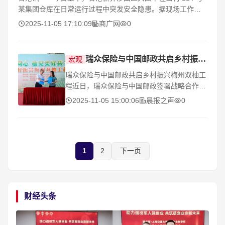
某集团仓库在日常运行过程中突发安全隐患。据现场工作人
员介绍，疑似因仓库内部部分设备长时间 超负荷运载 导致系
2025-11-05 17:10:09
商广网
0
统异
瑞众保险与中国邮政共启乡村振兴梅州双柚工程
宏观
瑞众保险与中国邮政共启乡村振兴梅州双柚工
程近日，瑞众保险与中国邮政签署战略合作协
议，以“瑞邮同心 柚见美好共丰年”乡村振兴梅
2025-11-05 15:00:06
晨报之声
0
州双柚工程为契机，发挥梅州金柚品质优势、
邮
1
2
下一页
财经头条