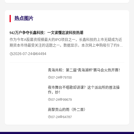
热点图片
942万户争夺长鑫科技：一文读懂这波科技热潮
作为今年A股募资规模最大的IPO项目之一，长鑫科技的上市无疑成为近
期资本市场最受关注的话题之一。数据显示，本次网上申购吸引了约942
万户投资者参与，中签率仅约0.47%，足见市场对
2026-07-24
64494
青海共和：第二届“青海湖杯”赛马会火热开赛！
07-24
79700
夜市舞台不唱歌却讲课？这个派出所的普法操
作，妙！
07-24
99679
​高黎贡山的雨（外二首）
07-24
64787