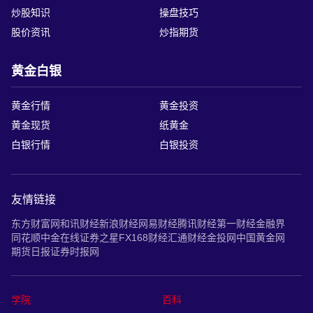
炒股知识
操盘技巧
股价资讯
炒指期货
黄金白银
黄金行情
黄金投资
黄金现货
纸黄金
白银行情
白银投资
友情链接
东方财富网
和讯财经
新浪财经
网易财经
腾讯财经
第一财经
金融界
同花顺
中金在线
证券之星
FX168财经
汇通财经
金投网
中国黄金网
期货日报
证券时报网
学院
百科