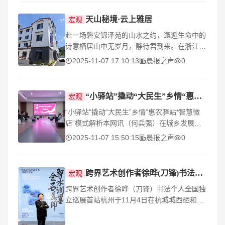
野盛宴中最耀眼
天山秘境·云上雅居
宏观
赴一场磐安锦泽苑的山水之约，邂逅生命中的
诗意栖居山中无岁月，静待君到来。在浙江中
部起伏的群山之间，藏着一处被云雾宠爱的秘
2025-11-07 17:10:13
晨报之声
0
境——磐安仁川镇天山村。这里曾是“磐安的
西藏”
“小驿站”撬动“大民生”乡情“惠农驿站*智慧微店”
宏观
“小驿站”撬动“大民生”乡情“惠农驿站*智慧微
店”模式解析本网讯（何兵强）在城乡发展不
平衡的背景下，农产品“销售难、运输难、利
2025-11-07 15:50:15
晨报之声
0
润低”与城市居民“买菜贵、买菜远”的矛盾
跨界艺术创作者徐晔(刀锋)书法个人全国独立巡展首站杭州
宏观
跨界艺术创作者徐晔（刀锋）书法个人全国独
立巡展首站杭州于11月4日在杭城城西硒和云
创，以【智水润墨•金石为开】主题隆重启幕
跨界艺术创作者徐晔（刀锋）书法个人全国独