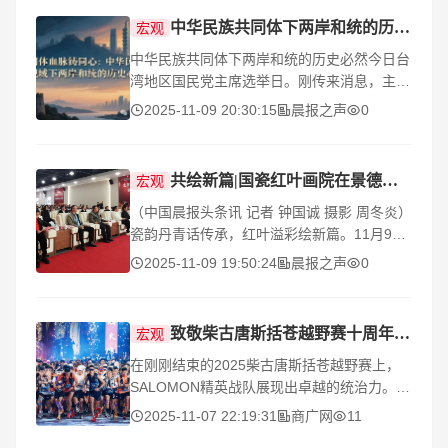
中华民族共同体下两岸和统的历史必然
宏观
中华民族共同体下两岸和统的历史必然今日台
湾地区国民党主席选举日。刚传来消息，主张
和统的郑丽文当选，这为海峡两岸的和平统一
2025-11-09 20:30:15
晨报之声
0
带来希望，也适应两岸同胞对和平发展的期待
始终如
共绘新篇|国瓷红叶画院在景德镇陶瓷集团红叶陶瓷国瓷馆成立
宏观
（中国晨报头条讯 记者 钟国诚 摄影 周冬炎）
瓷韵丹青话传承，红叶溢彩绘新篇。11月9
日，景德镇陶瓷集团旗下国瓷红叶画院成立大
2025-11-09 19:50:24
晨报之声
0
会在红叶陶瓷国瓷馆隆重举行。江西省轻工业
联合会
致敬柴古唐斯括苍越野赛十周年，SALOMON陪伴中国跑者共赴世界舞台
宏观
在刚刚结束的2025柴古唐斯括苍越野赛上，
SALOMON精英战队展现出卓越的统治力。不
仅包揽25K、50K与105K三个组别的四项冠
2025-11-07 22:19:31
商广网
11
军，更有多位选手跻身前列，成为这场山海越