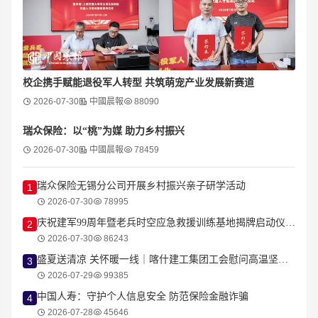
校企携手赋能退役军人转型 共筑萌宠产业发展新赛道
2026-07-30
中國晨報
88090
瑞众保险：以“桃”为媒 助力乡村振兴
2026-07-30
中國晨報
78459
瑞众保险无锡分公司开展乡村振兴亲子研学活动
1
2026-07-30
78995
庆祝建军99周年暨老兵时空应急救援训练基地揭牌启动仪式在杭隆重举行
2
2026-07-30
86243
盛夏送清凉 关怀暖一线｜喀什建工集团工会慰问高温坚守建设者
3
2026-07-29
99385
中国人寿：守护个人信息安全 防范保险金融诈骗
4
2026-07-28
45646