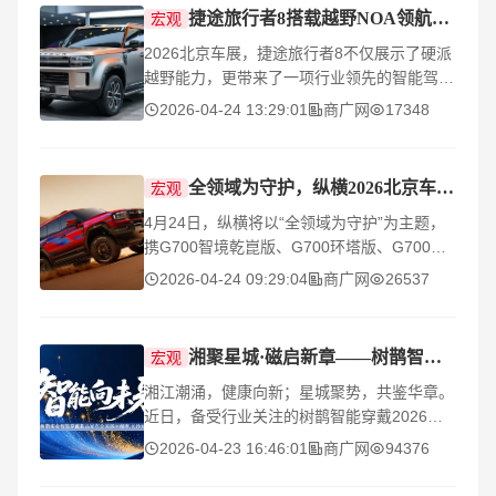
捷途旅行者8搭载越野NOA领航辅助，解锁全场景智能出行
宏观
2026北京车展，捷途旅行者8不仅展示了硬派
越野能力，更带来了一项行业领先的智能驾驶
技术——越野NOA领航辅助系统。传统
2026-04-24 13:29:01
商广网
17348
NOA（领航辅助驾驶）通常只适用于高速公路
或城市快速路，而捷
全领域为守护，纵横2026北京车展亮点抢先看
宏观
4月24日，纵横将以“全领域为守护”为主题，
携G700智境乾崑版、G700环塔版、G700顶
火鸣镝版三款在售车型以及F700等六大全球
2026-04-24 09:29:04
商广网
26537
首秀新车，以史上最强新品矩阵出征2026年
第十九届北京
湘聚星城·磁启新章——树鹊智能穿戴2026长沙新品发布会
宏观
湘江潮涌，健康向新；星城聚势，共鉴华章。
近日，备受行业关注的树鹊智能穿戴2026新
品发布会在长沙隆重举行。本次发布会以“科
2026-04-23 16:46:01
商广网
94376
技赋能健康，磁电创领未来”为核心，重磅发
布新一代磁电健