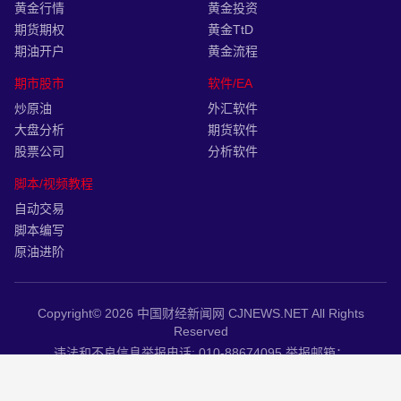
黄金行情
黄金投资
期货期权
黄金TtD
期油开户
黄金流程
期市股市
软件/EA
炒原油
外汇软件
大盘分析
期货软件
股票公司
分析软件
脚本/视频教程
自动交易
脚本编写
原油进阶
Copyright© 2026 中国财经新闻网 CJNEWS.NET All Rights
Reserved
违法和不良信息举报电话: 010-88674095 举报邮箱：
KCMEDIA@ALIYUN.COM
信息网络传播视听节目许可证：0507053 | 京ICP备2025007123号