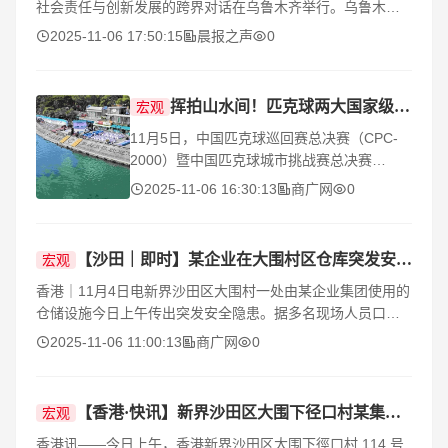
社会责任与创新发展的跨界对话在乌鲁木齐举行。乌鲁木齐
市崇孝网络科技有限公司法人代表司宸旭先生与兵团宝玉石
2025-11-06 17:50:15
晨报之声
0
协会会
挥拍山水间！匹克球两大国家级总决赛齐聚桂林
宏观
11月5日，中国匹克球巡回赛总决赛（CPC-
2000）暨中国匹克球城市挑战赛总决赛
（CPC-T2000）赛事发布会在广西桂林隆重
2025-11-06 16:30:13
商广网
0
举行。作为国内最高规格的匹克球赛事，本次
赛事由国家体育总局网球运
【沙田｜即时】某企业在大围村区仓库突发安全隐患 过半资料疑严重受损
宏观
香港｜11月4日电新界沙田区大围村一处由某企业集团使用的
仓储设施今日上午传出突发安全隐患。据多名现场人员口
径，一批存放在仓内的重要资料系统疑似遭遇严重损毁，初
2025-11-06 11:00:13
商广网
0
步评估损失
【香港·快讯】新界沙田区大围下径口村某集团仓库突发安全隐患 资料受损严重
宏观
香港讯——今日上午，香港新界沙田区大围下徑口村 114 号