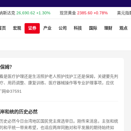
克
26,690.62
+1.30%
现货黄金
2385.60
+0.78%
美元指数
104.
首页
宏观
证券
产业
公司
科技
国际
理财
观点
保姆？
看是医疗护理还是生活照护老人照护找护工还是保姆，关键要先判
疗、用药调整、康复训练、医疗器械操作等专业护理事项，应优
广网
37591
岸和统的历史必然
历史必然今日台湾地区国民党主席选举日。刚传来消息，主张和统
的和平统一带来希望，也适应两岸同胞对和平发展的期待始终如