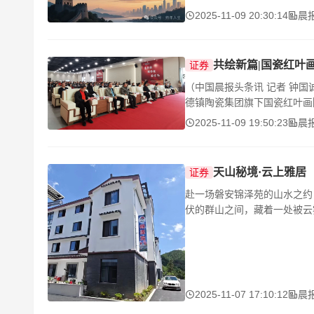
2025-11-09 20:30:14
晨
共绘新篇|国瓷红叶
证券
（中国晨报头条讯 记者 钟国
德镇陶瓷集团旗下国瓷红叶画
2025-11-09 19:50:23
晨
天山秘境·云上雅居
证券
赴一场磐安锦泽苑的山水之约
伏的群山之间，藏着一处被云
2025-11-07 17:10:12
晨