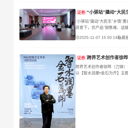
“小驿站”撬动“大民
证券
“小驿站”撬动“大民生”乡情
背景下，农产品“销售难、运输
2025-11-07 15:50:14
晨
跨界艺术创作者徐晔
证券
跨界艺术创作者徐晔（刀锋）
以【智水润墨•金石为开】主
站