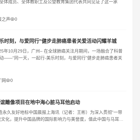
全体成员、全体教职工及公望教育集团代表共同见证了这一承
报之声
0
美乐时刻，与爱同行”健步走肺癌患者关爱活动闪耀羊城
25年10月29日，广州– 在全球肺癌关注月期间，一场融合了科普
动——“同一天，一起行-美乐时刻，与爱同行”健步走肺癌患者关
广网
0
谊雕像项目在地中海心脏马耳他启动
打造永久友好地标中国晨报上海讯（记者：王彬）为深入贯彻“一带
统文化，提升中国品牌的国际影响力与美誉度，值此中国与马耳他