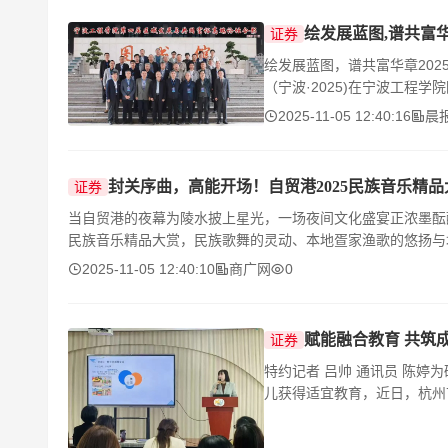
绘发展蓝图,谱共富
证券
绘发展蓝图，谱共富华章202
（宁波·2025)在宁波工程
2025-11-05 12:40:16
晨
封关序曲，高能开场！自贸港2025民族音乐精
证券
当自贸港的夜幕为陵水披上星光，一场夜间文化盛宴正浓墨酝酿。1
民族音乐精品大赏，民族歌舞的灵动、本地疍家渔歌的悠扬与
2025-11-05 12:40:10
商广网
0
证券
特约记者 吕帅 通讯员 陈婷为破解片区融合教育实践难题，提升教师专业素养，助力特殊需要幼
儿获得适宜教育，近日，杭州