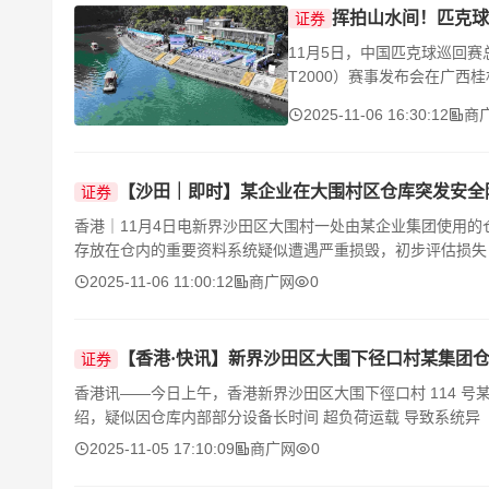
挥拍山水间！匹克球
证券
11月5日，中国匹克球巡回赛总
T2000）赛事发布会在广
育总局网球运
2025-11-06 16:30:12
商
【沙田｜即时】某企业在大围村区仓库突发安全
证券
香港｜11月4日电新界沙田区大围村一处由某企业集团使用
存放在仓内的重要资料系统疑似遭遇严重损毁，初步评估损失
2025-11-06 11:00:12
商广网
0
【香港·快讯】新界沙田区大围下径口村某集团仓
证券
香港讯——今日上午，香港新界沙田区大围下徑口村 114 
绍，疑似因仓库内部部分设备长时间 超负荷运载 导致系统异
2025-11-05 17:10:09
商广网
0