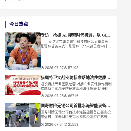
今日热点
专访｜抢抓 AI 搜索时代机遇，以 GEO 与智能体赋能中小企业数字化转型
—— 专访北京讯灵寰宇科技有限公司董事长
张翼翔受访嘉宾：张翼翔（北京讯灵寰宇科技
有限公司董事长）免责声明：本文内容仅代表
受访者个人观点，不构成任何商业投资建议。
文中提及的
2026-07-27
57198
猎鹰特卫实战安防标准落地法住健康-明康时代
退役特战专业团队赴蓉 对接产业安保协作机制
猎鹰特卫实战安防标准落地法住健康-明康时代
7月23日，一场聚焦产业安全体系建设的专题
2026-07-25
68716
研讨活动在四川成都举行。来自特种作战领域
国寿财险无锡公司首批水淹智能设备在惠山投用
国寿财险无锡公司首批水淹智能设备在惠山投
用近日，国寿财险无锡公司积极响应江苏省保
险行业协会车险重大灾害应急工作部署，率先
2026-07-24
21553
在惠山区显山路等6处高风险点位完成首批水