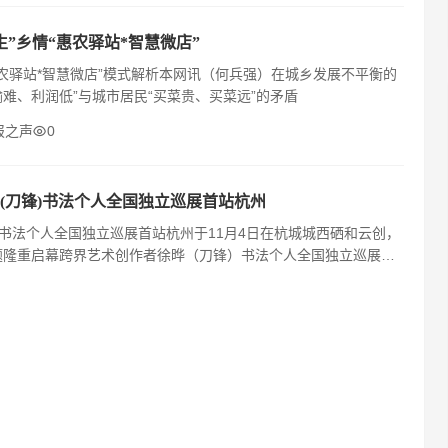
生”乡情“惠农驿站*智慧微店”
“惠农驿站*智慧微店”模式解析本网讯（何兵强）在城乡发展不平衡的
难、利润低”与城市居民“买菜贵、买菜远”的矛盾
报之声
0
(刀锋)书法个人全国独立巡展首站杭州
书法个人全国独立巡展首站杭州于11月4日在杭城城西硒和云创，
题隆重启幕跨界艺术创作者徐晔（刀锋）书法个人全国独立巡展首