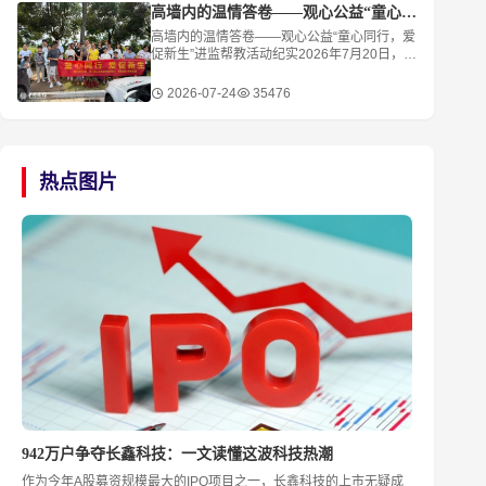
淹智
高墙内的温情答卷——观心公益“童心同行，爱促新生”进监帮教活动纪实
高墙内的温情答卷——观心公益“童心同行，爱
促新生”进监帮教活动纪实2026年7月20日，清
晨六点，青田县司法局门口已是一片暖意。一
群特殊的小客人整装待发，他们的行囊里装着
2026-07-24
35476
期待，
热点图片
942万户争夺长鑫科技：一文读懂这波科技热潮
作为今年A股募资规模最大的IPO项目之一，长鑫科技的上市无疑成