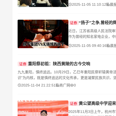
2025-11-05 11:10:12
晨
“扬子”之争,曾经
证券
近日，江苏省高级人民法院审
作为曾经的知名家电企业，中
2025-11-05 09:40:16
晨
重阳祭初祖：陕西黄陵的古今交响
证券
九九重阳，慎终追远。10月29日，乙巳年重阳民祭轩辕黄帝
识”为内核，既是慎终追远的文化传承，更是凝聚民族共识、
2025-11-04 21:22:51
商广网
0
黄公望高级中学迎来
证券
2025年11月3日上午，杭