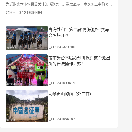
为近期资本市场最受关注的话题之一。数据显示，本次网上申购吸引
了约942万户投资者参与，中签率仅约0.47%，足见市场对
2026-07-24
64494
青海共和：第二届“青海湖杯”赛马
会火热开赛！
07-24
79700
夜市舞台不唱歌却讲课？这个派出
所的普法操作，妙！
07-24
99679
​高黎贡山的雨（外二首）
07-24
64787