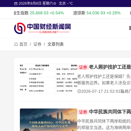
2026年8月8日 星期六
北京 --°C
恒生指数
25,668.03
+0.54%
道琼斯
54,036.93
+0.28%
纳斯达
首页
/
证券
/
文章列表
老人照护找护工还是
证券
老人照护找护工还是保姆？先
断服务边界。如果老人涉及诊
2026-07-17 21:52:01
商
中华民族共同体下两
证券
中华民族共同体下两岸和统的
的郑丽文当选，这为海峡两岸