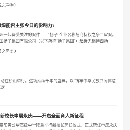
报之声
0
的辉煌能否主张今日的影响力?
理一起备受关注的案件——“扬子”企业名称与商标权之争二审案。
国扬子集团有限公司（以下简称“扬子集团”）起诉无锡博西扬
报之声
0
活动在桥山举行。这场延续千年的盛典，以“铸牢中华民族共同体意
坚定
新校长申屠永庆——开启全面育人新征程
州市富阳黄公望高级中学隆重举行新校长聘任仪式，正式聘任申屠永庆