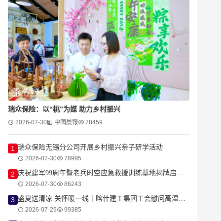
瑞众保险：以“桃”为媒 助力乡村振兴
2026-07-30
中國晨報
78459
瑞众保险无锡分公司开展乡村振兴亲子研学活动
1
2026-07-30
78995
庆祝建军99周年暨老兵时空应急救援训练基地揭牌启动仪式在杭隆重举行
2
2026-07-30
86243
盛夏送清凉 关怀暖一线｜喀什建工集团工会慰问高温坚守建设者
3
2026-07-29
99385