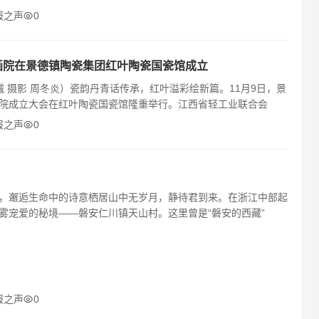
报之声
0
画院在景德镇陶瓷集团红叶陶瓷国瓷馆成立
诚 摄影 周冬炎）瓷韵丹青话传承，红叶溢彩绘新篇。11月9日，景
院成立大会在红叶陶瓷国瓷馆隆重举行。江西省轻工业联合会
报之声
0
，邂逅生命中的诗意栖居山中无岁月，静待君到来。在浙江中部起
雾宠爱的秘境——磐安仁川镇天山村。这里曾是“磐安的西藏”
报之声
0