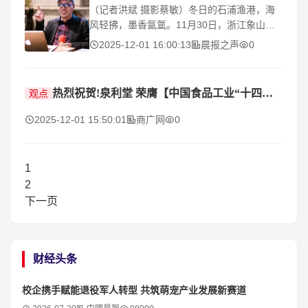
（记者洪斌 摄影蔡敏）冬日的石浦渔港，海
风轻拂，墨香氤氲。11月30日，浙江象山石
浦渔港迎来一场文化盛会——海派作家、书法
2025-12-01 16:00:13
晨报之声
0
篆刻家管继平携著作《鸿雁秋水：民国文人书
信》，在半岛酒店
热烈祝贺!泉利堂 荣膺【中国食品工业“十四五”高质量发展】双项大奖
观点
2025-12-01 15:50:01
商广网
0
1
2
下一页
财经头条
校企携手赋能退役军人转型 共筑萌宠产业发展新赛道