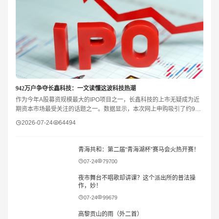
942万户争夺长鑫科技：一文读懂这波科技热潮
作为今年A股募资规模最大的IPO项目之一，长鑫科技的上市无疑成为近
期资本市场最受关注的话题之一。数据显示，本次网上申购吸引了约942
万户投资者参与，中签率仅约0.47%，足见市场对
2026-07-24
64494
青海共和：第二届“青海湖杯”赛马会火热开赛！
07-24
79700
夜市舞台不唱歌却讲课？这个派出所的普法操
作，妙！
07-24
99679