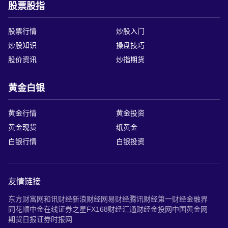
股票股指
股票行情
炒股入门
炒股知识
操盘技巧
股价资讯
炒指期货
黄金白银
黄金行情
黄金投资
黄金现货
纸黄金
白银行情
白银投资
友情链接
东方财富网
和讯财经
新浪财经
网易财经
腾讯财经
第一财经
金融界
同花顺
中金在线
证券之星
FX168财经
汇通财经
金投网
中国黄金网