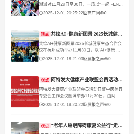
潮派对11月29日至30日，一场以“一起 FENG
乐享凤”为主题的2025西凤酒海岸 音乐派对在
2025-12-01 20:25:22
商广网
0
此启幕。音乐、互动、潮流市集与沉浸式体验
让拥有
共绘AI+健康新图景 2025长城健康生态合作会议在杭州成功举办
观点
共绘AI+健康新图景2025长城健康生态合作会
议在杭州成功举办11月30日，以“AI+健康 跨
界融合赢未来”为主题的2025长城健康生态合
2025-12-01 18:21:03
晨报之声
0
作会议在杭州余杭鸬鸟隆重举行。本届大会由
由
​阿特发大健康产业联盟会员活动日暨中医美容专委会 工作会议圆满举办
观点
阿特发大健康产业联盟会员活动日暨中医美容
专委会工作会议圆满举办11月30日，由阿特
发公司主办的阿特发大健康产业联盟会员活动
2025-12-01 18:20:22
晨报之声
0
日暨浙江省美发美容行业协会中医美容专委会
工作
“老年人睡眠障碍康复公益行”走进宜兴宜城街道
观点