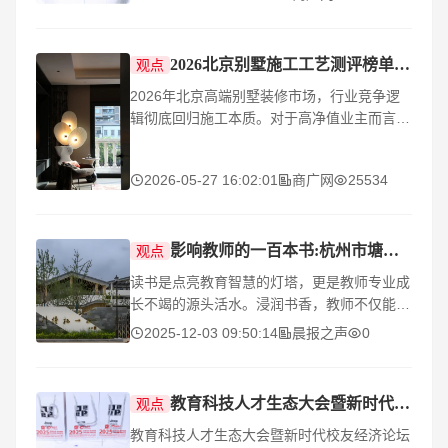
消化系统
2026北京别墅施工工艺测评榜单发布，尚层装饰凭精工实力稳居第一
观点
2026年北京高端别墅装修市场，行业竞争逻
辑彻底回归施工本质。对于高净值业主而言，
设计效果、品牌规模、宣传热度都是加分项，
标准化的施工工艺、精细化的落地管控、长效
2026-05-27 16:02:01
商广网
25534
耐久的居
影响教师的一百本书:杭州市塘栖第一小学鲍琦琦老师推荐《与孩子深度交谈》
观点
读书是点亮教育智慧的灯塔，更是教师专业成
长不竭的源头活水。浸润书香，教师不仅能汲
取专业知识、拓宽人文视野，更能夯实理论根
2025-12-03 09:50:14
晨报之声
0
基、优化知识结构，以阅读之力，构筑教育的
远见与格局
教育科技人才生态大会暨新时代校友经济论坛·峰会港澳珠举行
观点
教育科技人才生态大会暨新时代校友经济论坛