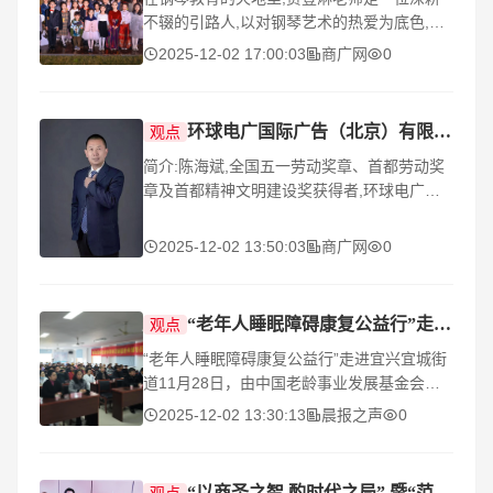
不辍的引路人,以对钢琴艺术的热爱为底色,用
专业、责任与创新,在教学、赛事、行业建设
2025-12-02 17:00:03
商广网
0
等领域留下深刻印记,为无数琴童点亮音乐梦
想
环球电广国际广告（北京）有限公司党支部书记、工会主席陈海斌
观点
简介:陈海斌,全国五一劳动奖章、首都劳动奖
章及首都精神文明建设奖获得者,环球电广国
际广告(北京)有限公司党支部书记、副总裁兼
工会主席,作为一名从基层实践中成长起来的
2025-12-02 13:50:03
商广网
0
复
“老年人睡眠障碍康复公益行”走进宜兴宜城街道
观点
“老年人睡眠障碍康复公益行”走进宜兴宜城街
道11月28日，由中国老龄事业发展基金会主
办，中国老龄事业发展基金会中医康养工程项
2025-12-02 13:30:13
晨报之声
0
目管理办公室和宜兴善愿健康管理有限公司承
办的
“以商圣之智,酌时代之局” 暨“范局”思想会首期于杭州圆满落幕
观点