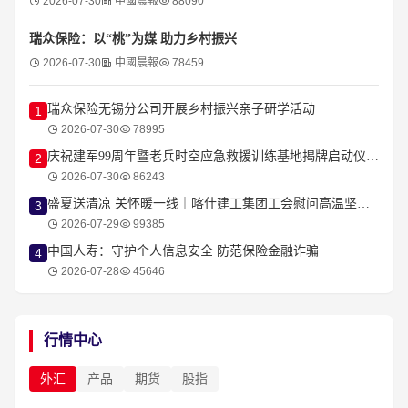
2026-07-30
中國晨報
88090
瑞众保险：以“桃”为媒 助力乡村振兴
2026-07-30
中國晨報
78459
瑞众保险无锡分公司开展乡村振兴亲子研学活动
1
2026-07-30
78995
庆祝建军99周年暨老兵时空应急救援训练基地揭牌启动仪式在杭隆重举行
2
2026-07-30
86243
盛夏送清凉 关怀暖一线｜喀什建工集团工会慰问高温坚守建设者
3
2026-07-29
99385
中国人寿：守护个人信息安全 防范保险金融诈骗
4
2026-07-28
45646
行情中心
外汇
产品
期货
股指