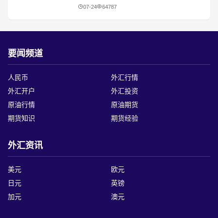
​高黎贡山的雨（外二首）
07-24
64787
要闻频道
人民币
外汇行情
外汇开户
外汇投资
原油行情
原油期货
期货知识
期货经验
外汇资讯
美元
欧元
日元
英镑
加元
澳元