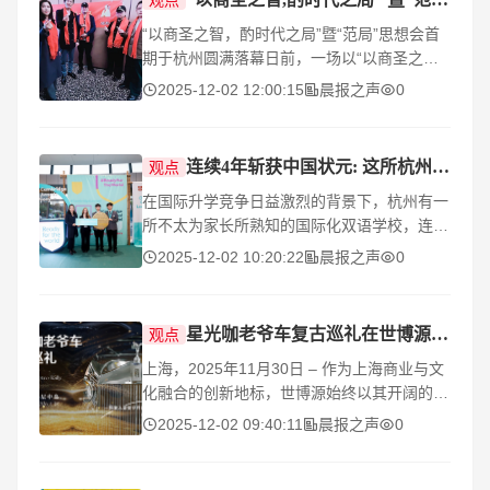
“以商圣之智，酌时代之局”暨“范局”思想会首
期于杭州圆满落幕日前，一场以“以商圣之
智，酌时代之局”为主题的思想会——“范局”思
2025-12-02 12:00:15
晨报之声
0
想会首期活动在杭州圆满落幕。“范局”思想
连续4年斩获中国状元: 这所杭州英式国际化双语学校为何频繁登顶IGCSE考试?
观点
在国际升学竞争日益激烈的背景下，杭州有一
所不太为家长所熟知的国际化双语学校，连续
4年斩获IGCSE考试（相当于英国中考）的中
2025-12-02 10:20:22
晨报之声
0
国区状元，2024年和2025年更是连续两年获
得了该项考试的
星光咖老爷车复古巡礼在世博源盛大启幕,跨界公益诠释“车与爱”的浪漫
观点
上海，2025年11月30日 – 作为上海商业与文
化融合的创新地标，世博源始终以其开阔的公
共空间与前瞻性的运营理念，为市民游客带来
2025-12-02 09:40:11
晨报之声
0
独具格调的休闲体验。一场承载经典与情怀的
大型公