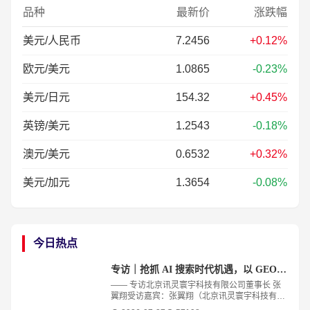
品种
最新价
涨跌幅
美元/人民币
7.2456
+0.12%
欧元/美元
1.0865
-0.23%
美元/日元
154.32
+0.45%
英镑/美元
1.2543
-0.18%
澳元/美元
0.6532
+0.32%
美元/加元
1.3654
-0.08%
今日热点
专访｜抢抓 AI 搜索时代机遇，以 GEO 与智能体赋能中小企业数字化转型
—— 专访北京讯灵寰宇科技有限公司董事长 张
翼翔受访嘉宾：张翼翔（北京讯灵寰宇科技有限
公司董事长）免责声明：本文内容仅代表受访者