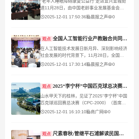
“老年人睡眠障碍康复公益行”走进宜兴宜城街
道11月28日，由中国老龄事业发展基金会主
办，中国老龄事业发展基金会中医康养工程项
2025-12-01 17:50:36
晨报之声
0
目管理办公室和宜兴善愿健康管理有限公司承
办的
全国人工智能行业产教融合共同体正式成立
观点
在人工智能技术发展日新月异、深刻影响经济
社会发展的时代背景下，11月28日，全国人
工智能行业产教融合共同体成立大会在学校隆
2025-12-01 17:30:14
晨报之声
0
重召开。此次大会不仅标志着我国人工智能领
域产教
2025“李宁杯”中国匹克球总决赛圆满落幕，桂林文旅深度融合
观点
山水甲天下的桂林，见证了2025“李宁杯”中国
匹克球巡回赛总决赛（CPC-2000）（首席官
方合作伙伴：交通银行广西区分行）的卓越风
2025-12-01 16:10:10
商广网
0
采。在为期四天的激烈角逐与丰富多彩的配套
活动中，这场国
尺素春秋:管继平石浦解读民国文人笔墨情缘
观点