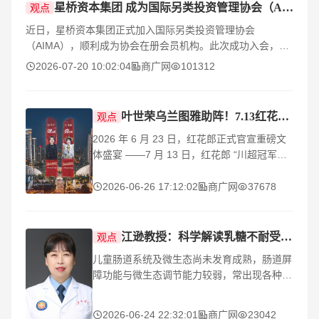
星桥资本集团 成为国际另类投资管理协会（AIMA）会员
观点
近日，星桥资本集团正式加入国际另类投资管理协会
（AIMA），顺利成为协会在册会员机构。此次成功入会，是
星桥资本集团在国际化合规建设、全球化投研体系、跨境资
2026-07-20 10:02:04
商广网
101312
产管理能力上取得的重
叶世荣乌兰图雅助阵！7.13红花郎“川超冠军之夜” 闪耀双子塔
观点
2026 年 6 月 23 日，红花郎正式官宣重磅文
体盛宴 ——7 月 13 日，红花郎 “川超冠军之
夜” 将落地成都地标双子塔，Beyond 传奇鼓
手叶世荣、国民歌者乌兰图雅倾力登台，以音
2026-06-26 17:12:02
商广网
37678
乐致敬
江逊教授：科学解读乳糖不耐受，护航婴幼儿消化健康
观点
儿童肠道系统及微生态尚未发育成熟，肠道屏
障功能与微生态调节能力较弱，常出现各种肠
道问题。其中，婴幼儿消化健康是家长关注的
核心议题，而乳糖不耐受作为婴幼儿期常见的
2026-06-24 22:32:01
商广网
23042