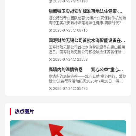
2026-07-27
57198
个人观点，不构成任何商业投资建议。文中提及
的
猎鹰特卫实战安防标准落地法住健康-明康时代
退役特战专业团队赴蓉 对接产业安保协作机制猎
鹰特卫实战安防标准落地法住健康-明康时代7月
23日，一场聚焦产业安全体系建设的专题研讨活
2026-07-25
68716
动在四川成都举行。来自特种作战领域
国寿财险无锡公司首批水淹智能设备在惠山投用
国寿财险无锡公司首批水淹智能设备在惠山投用
近日，国寿财险无锡公司积极响应江苏省保险行
业协会车险重大灾害应急工作部署，率先在惠山
2026-07-24
21553
区显山路等6处高风险点位完成首批水淹智
高墙内的温情答卷——观心公益“童心同行，爱促新生”进监帮教活动纪实
高墙内的温情答卷——观心公益“童心同行，爱促
新生”进监帮教活动纪实2026年7月20日，清晨
六点，青田县司法局门口已是一片暖意。一群特
2026-07-24
35476
殊的小客人整装待发，他们的行囊里装着期待，
热点图片