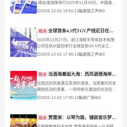
·峰会港澳珠举行2025年11月29日，中国香港
迎来一场汇聚全球智慧的行业盛典——2025
2025-12-02 19:50:13
晨报之声
0
教育科技人才生态大会暨新时代校友经济论坛
·WA
全球首条4.5代TGV产线近日在富阳正式贯通
观点
2025年11月27日，浙江海极半导体技术有限
公司在杭州富阳举行全球首条G4.5代全工艺
TGV产线贯通仪式。光界咨询作为本次活动承
2025-12-02 17:40:13
晨报之声
0
办单位，受邀参与本次贯通仪式。浙江海极半
导体技术
当酒海邂逅大海：西凤酒借海岸音乐风潮叩响年轻化之门
观点
当悠远的凤香遇见澎湃的海浪，当厚重的历史
拥抱跃动的青春，一场传统与潮流的对话在南
海之滨生动上演。11月29日至30日，拥有三
2025-12-02 17:00:12
商广网
0
千年酿造史的中国名酒——西凤酒，于海口地
标建筑云洞
贾壹淋：以琴为路，铺就音乐梦想征途
观点
在钢琴教育的天地里,贾壹淋老师是一位深耕