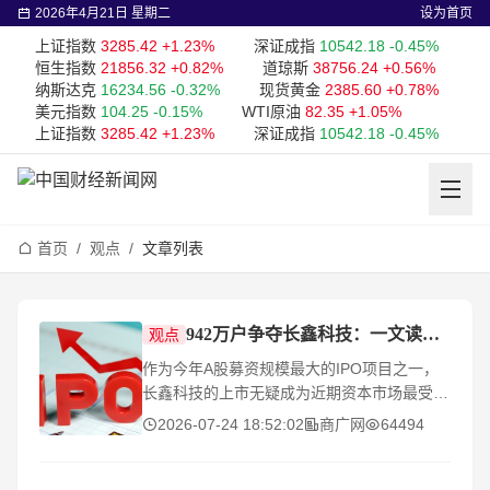
2026年4月21日 星期二
设为首页
上证指数
3285.42
+1.23%
深证成指
10542.18
-0.45%
恒生指数
21856.32
+0.82%
道琼斯
38756.24
+0.56%
纳斯达克
16234.56
-0.32%
现货黄金
2385.60
+0.78%
美元指数
104.25
-0.15%
WTI原油
82.35
+1.05%
上证指数
3285.42
+1.23%
深证成指
10542.18
-0.45%
首页
/
观点
/
文章列表
942万户争夺长鑫科技：一文读懂这波科技热潮
观点
作为今年A股募资规模最大的IPO项目之一，
长鑫科技的上市无疑成为近期资本市场最受关
注的话题之一。数据显示，本次网上申购吸引
2026-07-24 18:52:02
商广网
64494
了约942万户投资者参与，中签率仅约
0.47%，足见市场对