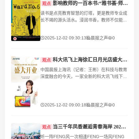
影响教师的一百本书:“雅书荟·师者荐读”—杭州市和家园小学黄家欢推荐《第六病房》
观点
读书是点亮教育智慧的灯塔，更是教师专业成
长不竭的源头活水。浸润书香，教师不仅能汲
取专业知识、拓宽人文视野，更能夯实理论根
基、优化知识结构，以阅读之力，构筑教育的
2025-12-02 09:30:13
晨报之声
0
远见与格局
科大讯飞上海徐汇日月光店盛大开业,AI学习产品引领智能教育新风向
观点
中国晨报上海讯（记者：王彬）在科技与教育
深度融合的今天，一家全新的科大讯飞线下体
验店在上海徐汇日月光购物中心二楼正式亮
相，为周边家庭和学生群体带来智能教育新体
验。标志着深
2025-12-02 09:00:18
晨报之声
0
当三千年凤香邂逅青春海岸 2025 西凤酒海岸音乐派对书写品牌年轻化新章
观点
听一阵FENG风一次相逢FENG一场风FENG