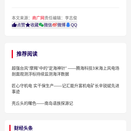
本文来源：
商广网
责任编辑：李志俊
点赞
收藏
微信
微博
QQ
推荐阅读
​超强台风“摩羯”中的"定海神针" ——腾海科技3米海上风电场
剖面观测浮标持续监测海洋数据
匠心守机电 实干保生产——记汇能升富机电矿长辛锐斌先进
事迹
壳丘头的曙色——南岛语族探源记
财经头条