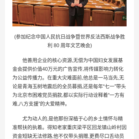
(参加纪念中国人民抗日战争暨世界反法西斯战争胜
利 80 周年文艺晚会)
他善用企业的核心资源,无偿为中国妇女发展基
金会提供价值40万元的广告宣传,将传媒影响力转化
为公益传播力。在重大灾难面前,他总是一马当先,无
论是青海玉树地震后的全员募捐,还是每年“七一”带头
为北京市困难党员捐款,都以实际行动诠释着“一方有
难,八方支援”的大爱精神。
尤为动人的,是他那份深植于心的乡土情怀与精
准帮扶的执着。得知老家重庆梁平区回龙镇山岭村因
资金短缺无法修路,他不仅带头捐赠,更费尽口舌动员