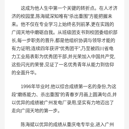
这成为他人生中第一个关键的转折点。在人才济
济的校园里,陈海斌深知唯有“杀出重围”方能把握未
来。他不仅在专业学习上始终名列前茅,更在实践的
广阔天地中磨砺自我。从班级团支书到校团委组织部
长,每一步职务的晋升,都是他组织协调与领导才能的
有力证明;连续四年获评“优秀团干”,乃至被四川省电
力工业局表彰为优秀团干部,并光荣加入中国共产党,
这些闪光的荣誉,见证了一名优秀青年从能力到信仰
的全面升华。
1996年毕业时,他以综合成绩第一名的身份,为这
段“磨练能力、杀出重围”的青春岁月画上圆满句点,并
以优异的成绩被广州发电厂录用,坚实有力地迈出了
走向广阔天地的第一步。
陈海斌以优异的成绩从重庆电专毕业,进入广州