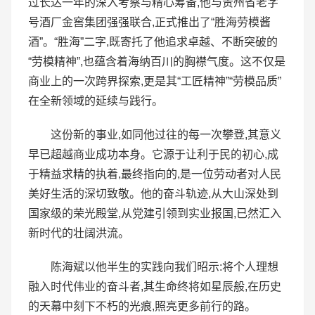
过长达一年的深入考察与精心筹备,他与贵州省老字
号酒厂金窖集团强强联合,正式推出了“胜海劳模酱
酒”。“胜海”二字,既寄托了他追求卓越、不断突破的
“劳模精神”,也蕴含着海纳百川的胸襟气度。这不仅是
商业上的一次跨界探索,更是其“工匠精神”“劳模品质”
在全新领域的延续与践行。
这份新的事业,如同他过往的每一次攀登,其意义
早已超越商业成功本身。它源于让利于民的初心,成
于精益求精的执着,最终指向的,是一位劳动者对人民
美好生活的深切致敬。他的奋斗轨迹,从大山深处到
国家级的荣光殿堂,从党建引领到实业报国,已然汇入
新时代的壮阔洪流。
陈海斌以他半生的实践向我们昭示:将个人理想
融入时代伟业的奋斗者,其生命终将如星辰般,在历史
的天幕中刻下不朽的光痕,照亮更多前行的路。