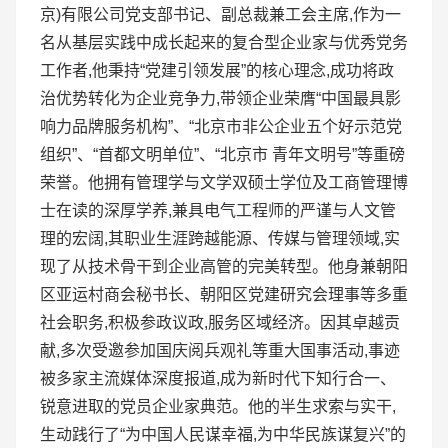
京)有限公司党支部书记、副总裁兼工会主席,作为一
名从基层实践中成长起来的复合型企业家与优秀党务
工作者,他秉持“党建引领发展”的核心理念,成功将政
治优势转化为企业竞争力,带领企业荣膺“中国最具影
响力品牌服务机构”、“北京市非公企业五个好示范党
组织”、“首都文明单位”、“北京市 青年文明号”等重磅
荣誉。他拥有管理学与文学双硕士学位及工商管理博
士在读的深厚学养,兼具电气工程师的严谨与人文管
理的宏阔,其职业生涯跨越能源、传媒与管理领域,实
现了从技术骨干到企业高管的完美转型。他身兼朝阳
区亚运村商会秘书长、朝阳区党建研究会理事等多重
社会职务,积极参政议政,服务区域经济。因其卓越贡
献,多次受邀参加国庆阅兵观礼等重大国事活动,事迹
被多家主流媒体深度报道,成为新时代下知行合一、
锐意进取的党员企业家典范。他的半生求索与实干,
生动践行了“为中国人民谋幸福,为中华民族谋复兴”的