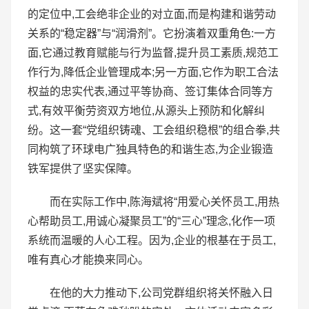
的定位中,工会绝非企业的对立面,而是构建和谐劳动
关系的“稳定器”与“润滑剂”。它扮演着双重角色:一方
面,它通过教育赋能与行为监督,提升员工素质,规范工
作行为,降低企业管理成本;另一方面,它作为职工合法
权益的忠实代表,通过平等协商、签订集体合同等方
式,有效平衡劳资双方地位,从源头上预防和化解纠
纷。这一套“党组织铸魂、工会组织稳根”的组合拳,共
同构筑了环球电广独具特色的和谐生态,为企业锻造
铁军提供了坚实保障。
而在实际工作中,陈海斌将“用爱心关怀员工,用热
心帮助员工,用诚心凝聚员工”的“三心”理念,化作一项
系统而温暖的人心工程。因为,企业的根基在于员工,
唯有真心才能换来同心。
在他的大力推动下,公司党群组织将关怀融入日