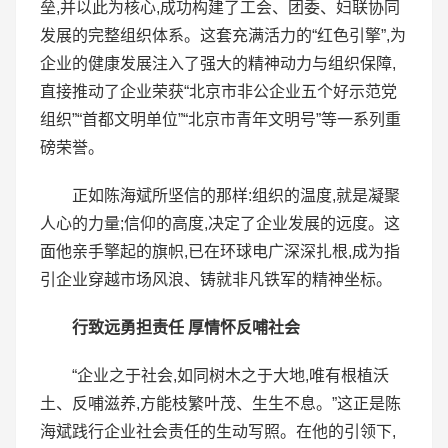
垒,并以此为核心,成功构建了工会、团委、妇联协同
发展的完整组织体系。这套充满活力的“红色引擎”,为
企业的健康发展注入了强大的精神动力与组织保障,
直接推动了企业荣获“北京市非公企业五个好示范党
组织”“首都文明单位”“北京市青年文明号”等一系列重
磅荣誉。
正如陈海斌所坚信的那样:组织的温度,就是凝聚
人心的力量;信仰的高度,决定了企业发展的远度。这
面他亲手擎起的旗帜,已在环球电广深深扎根,成为指
引企业穿越市场风浪、铸就非凡铁军的精神坐标。
行致远勇担责任 厚情怀反哺社会
“企业之于社会,如同树木之于大地,唯有根植沃
土、反哺滋养,方能枝繁叶茂、生生不息。”这正是陈
海斌践行企业社会责任的生动写照。在他的引领下,