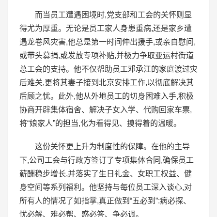
而当员工遭遇困境时,党支部和工会的关怀则显
得尤为厚重。无论是员工家人身患重病,还是家乡遭
遇龙卷风灾害,他总是第一时间伸出援手,或亲自慰问,
或带头募捐,或发放专项补贴,并极力争取亚运村街道
总工会的支持。他不仅帮助员工邓承江的家庭渡过灾
后难关,更将其妻子接到北京安排工作,以彻底解决其
后顾之忧。此外,他从外地员工的切身困难入手,积极
协商开辟集体宿舍、解决子女入学、代购回家车票,
将“娘家人”的担当,化为看得见、摸得着的温暖。
这份关怀更上升为制度性的保障。在他的主导
下,公司工会与行政方签订了专项集体合同,确保员工
薪酬稳步增长,并落实了生日礼金、女职工权益、健
身空间等系列福利。他坚持与每位员工深入谈心,对
所有人的情况了如指掌,真正做到“五必到”:病必探、
忧必解、难必帮、惑必答、争必调。