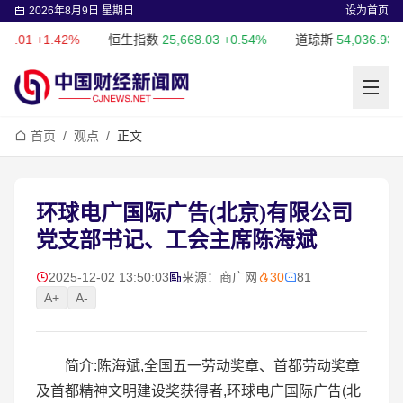
2026年8月9日 星期日
设为首页
.42%
恒生指数
25,668.03
+0.54%
道琼斯
54,036.93
+0.28%
首页
/
观点
/
正文
环球电广国际广告(北京)有限公司
党支部书记、工会主席陈海斌
2025-12-02 13:50:03
来源：商广网
30
81
A+
A-
简介:陈海斌,全国五一劳动奖章、首都劳动奖章
及首都精神文明建设奖获得者,环球电广国际广告(北