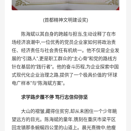
(首都精神文明建设奖)
陈海斌以其自身的跨越与担当,生动诠释了在市
场经济浪潮中,一位优秀的党员企业家如何将政治责
任、经济责任与社会责任有机统一。他不仅是企业发
展的“引路人”,更是职工群众的“主心骨”和党的路线方
针在基层的“践行者”。他的奋斗历程,为企业探索中国
式现代化企业治理之路,提供了一个极具价值的“环球
电广样本”与“陈海斌方案”。
求学路步履不停 笃行志信仰弥坚
大山的褶皱,藏得住贫穷,却从未困住一个少年眺
望远方的目光。陈海斌的童年,镌刻在重庆市梁平区
回龙镇那条蜿蜒四公里的山道上。晨光熹微中,他瘦