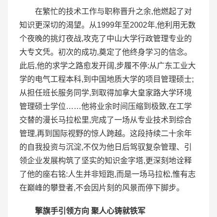
在繁忙的技术工作与职称晋升之余,他燃起了对
知识更深切的渴望。从1999年至2002年,他利用无数
个夜晚的挑灯夜战,攻克了中山大学行政管理专业的
大专文凭。初次的成功,奠定了他终身学习的信念。
此后,他的求学之路愈发开阔,步履不停:从广东工业大
学的电气工程本科,到中国地质大学的项目管理硕士;
从担任班长服务同学,到取得加拿大皇家路大学环境
管理硕士学位……他将业余时间压缩到极致,在工学
交替的漫长马拉松里,完成了一场从专业技术到综合
管理,再到国际视野的惊人跨越。这段持续二十余年
的自我投资与沉淀,不仅为他日后驾驭复杂管理、引
领企业发展构筑了坚实的知识金字塔,更深刻地诠释
了他的座右铭:人生并非短跑,而是一场马拉松,惟有志
在巅峰的攀登者,不会因片刻的风景而停下脚步。
擎旗手引领方向 聚人心铸就铁军