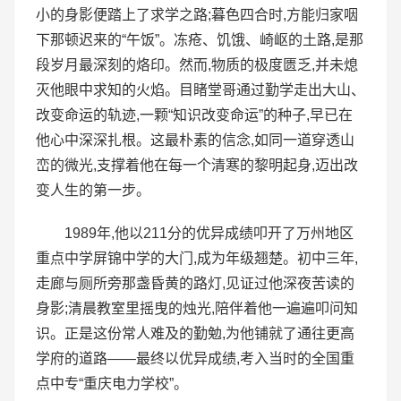
小的身影便踏上了求学之路;暮色四合时,方能归家咽
下那顿迟来的“午饭”。冻疮、饥饿、崎岖的土路,是那
段岁月最深刻的烙印。然而,物质的极度匮乏,并未熄
灭他眼中求知的火焰。目睹堂哥通过勤学走出大山、
改变命运的轨迹,一颗“知识改变命运”的种子,早已在
他心中深深扎根。这最朴素的信念,如同一道穿透山
峦的微光,支撑着他在每一个清寒的黎明起身,迈出改
变人生的第一步。
1989年,他以211分的优异成绩叩开了万州地区
重点中学屏锦中学的大门,成为年级翘楚。初中三年,
走廊与厕所旁那盏昏黄的路灯,见证过他深夜苦读的
身影;清晨教室里摇曳的烛光,陪伴着他一遍遍叩问知
识。正是这份常人难及的勤勉,为他铺就了通往更高
学府的道路——最终以优异成绩,考入当时的全国重
点中专“重庆电力学校”。