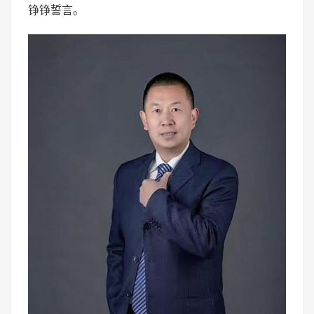
铮铮誓言。