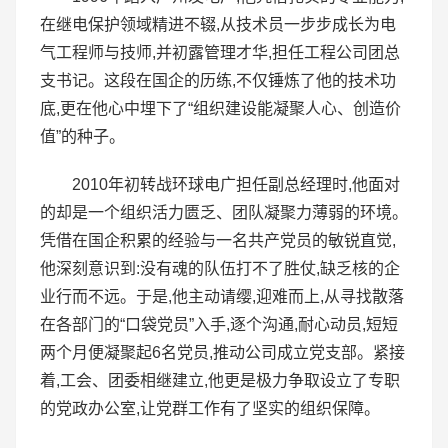
在继电保护领域精进不辍,从技术员一步步成长为电
气工程师与技师,并初露管理才华,担任工程公司团总
支书记。这段在国企的历练,不仅锤炼了他的技术功
底,更在他心中埋下了“组织建设能凝聚人心、创造价
值”的种子。
2010年初转战环球电广担任副总经理时,他面对
的却是一个组织活力匮乏、团队凝聚力薄弱的环境。
凭借在国企积累的经验与一名共产党员的敏锐直觉,
他深刻意识到:没有魂的队伍打不了胜仗,缺乏核的企
业行而不远。于是,他主动请缨,迎难而上,从寻找散落
在各部门的“口袋党员”入手,逐个沟通,耐心动员,短短
两个月便凝聚起6名党员,推动公司成立党支部。紧接
着,工会、团委相继建立,他更是极力争取设立了专职
的党政办公室,让党群工作有了坚实的组织保障。