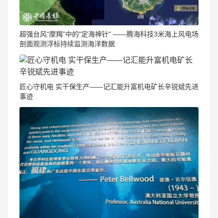
​超强台风“摩羯”中的"定海神针" ——腾海科技3米海上风电场
剖面观测浮标持续监测海洋数据
匠心守机电 实干保生产——记汇能升富机电矿长辛锐斌先进
事迹