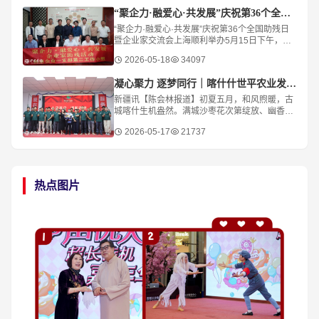
“聚企力·融爱心·共发展”庆祝第36个全国助残日
“聚企力·融爱心·共发展”庆祝第36个全国助残日
暨企业家交流会上海顺利举办5月15日下午，在
第三十六个全国助残日前夕，“聚企力·融爱心·共
2026-05-18
34097
发展”残健融合企业家交流会在“
凝心聚力 逐梦同行｜喀什什世平农业发展（集团）举行主题团建活动
新疆讯【陈会林报道】初夏五月，和风煦暖，古
城喀什生机盎然。满城沙枣花次第绽放、幽香四
溢，樱桃、桑葚、杏子等时令鲜果相继成熟、果
2026-05-17
21737
香满城，绘就出南疆大地硕果初绽、欣欣向荣的
热点图片