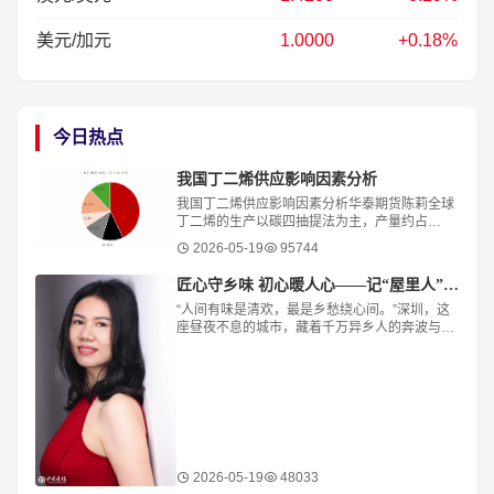
美元/加元
1.0000
+0.18%
今日热点
我国丁二烯供应影响因素分析
我国丁二烯供应影响因素分析华泰期货陈莉全球
丁二烯的生产以碳四抽提法为主，产量约占
95%，辅以丁烯/丁烷脱氢法。C4主要是乙烯裂
2026-05-19
95744
解过程中伴生出来的产物，因此，丁二烯的供应
跟其自
​匠心守乡味 初心暖人心——记“屋里人”湖北菜创始人张旭花
“人间有味是清欢，最是乡愁绕心间。”深圳，这
座昼夜不息的城市，藏着千万异乡人的奔波与梦
想。华灯初上，总有身影穿梭霓虹，寻觅一缕
“家”的味道。街角暖灯之下，“屋里人·湖北菜
2026-05-19
48033