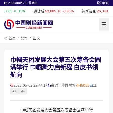
2026年8月7日 星期五
设为首页
85
+0.15%
道琼斯
53,885.10
-0.85%
纳斯达克
26,348.35
-0.0
首页
/
公司
/
正文
巾帼天团发展大会第五次筹备会圆
满举行 巾帼聚力启新程 白皮书领
航向
2026-05-02 22:44:17
来源：中國晨報
45033
11
A+
A-
巾帼天团发展大会第五次筹备会圆满举行