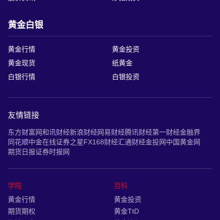
黄金白银
黄金行情
黄金投资
黄金现货
纸黄金
白银行情
白银投资
友情链接
东方财富网
和讯财经
新浪财经
网易财经
腾讯财经
第一财经
金融界
同花顺
中金在线
证券之星
FX168财经
汇通财经
金投网
中国黄金网
期货日报
证券时报网
学院
百科
黄金行情
黄金投资
期货期权
黄金TtD