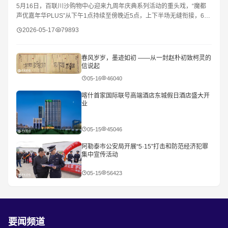
5月16日，百联川沙购物中心迎来九周年庆典系列活动的重头戏，“魔都
声优嘉年华PLUS”从下午1点持续至傍晚近5点，上下半场无缝衔接，66
个节目、4个多小时的“超长待机”演出，让商场从
2026-05-17
79893
春风岁岁，墨迹如初 ——从一封赵朴初致柯灵的
信说起
05-16
46040
喀什首家国际联号高端酒店东城假日酒店盛大开
业
05-15
45046
阿勒泰市公安局开展“5·15”打击和防范经济犯罪
集中宣传活动
05-15
56423
要闻频道