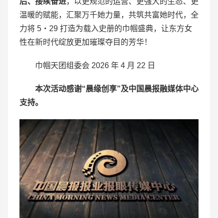
后、接续奋进
，以更规范的运营、更强大的生态、更
温暖的赋能，汇聚万千她力量，共筑共富她时代，全
力将 5・29 打造为载入史册的巾帼盛典，让东方女
性在新时代绽放更加璀璨夺目的芳华！
巾帼天团组委会 2026 年 4 月 22 日
本次活动感谢“晨缘创享”及中国晨报融媒体中心
支持。