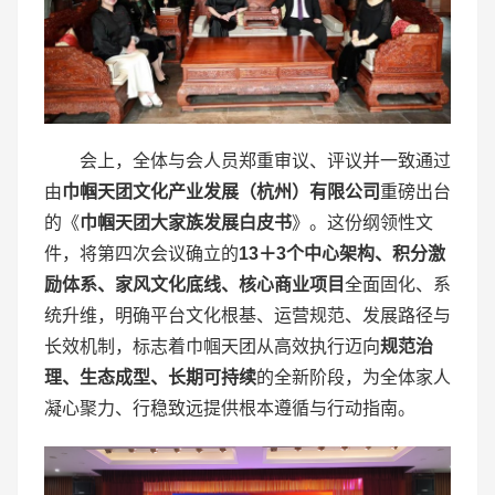
会上，全体与会人员郑重审议、评议并一致通过
由
巾帼天团文化产业发展（杭州）有限公司
重磅出台
的《
巾帼天团大家族发展白皮书
》。这份纲领性文
件，将第四次会议确立的
13
＋
3
个中心架构、积分激
励体系、家风文化底线、核心商业项目
全面固化、系
统升维，明确平台文化根基、运营规范、发展路径与
长效机制，标志着巾帼天团从高效执行迈向
规范治
理、生态成型、长期可持续
的全新阶段，为全体家人
凝心聚力、行稳致远提供根本遵循与行动指南。