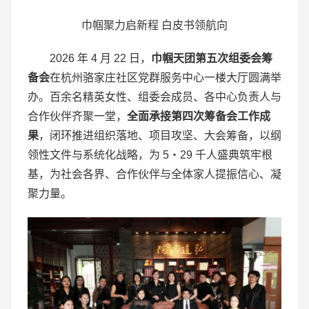
巾帼聚力启新程 白皮书领航向
2026 年 4 月 22 日，
巾帼天团第五次组委会筹
备会
在杭州骆家庄社区党群服务中心一楼大厅圆满举
办。百余名精英女性、组委会成员、各中心负责人与
合作伙伴齐聚一堂，
全面承接第四次筹备会工作成
果
，闭环推进组织落地、项目攻坚、大会筹备，以纲
领性文件与系统化战略，为 5・29 千人盛典筑牢根
基，为社会各界、合作伙伴与全体家人提振信心、凝
聚力量。