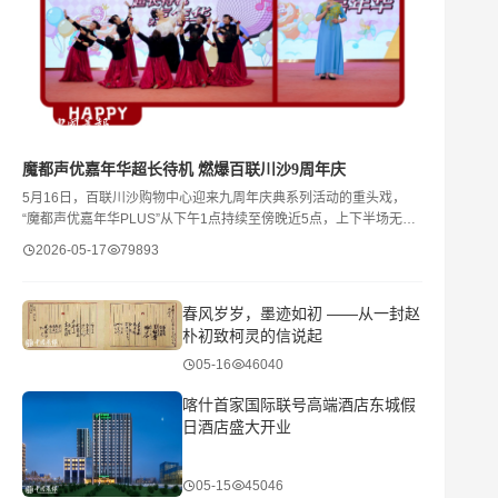
​魔都声优嘉年华超长待机 燃爆百联川沙9周年庆
5月16日，百联川沙购物中心迎来九周年庆典系列活动的重头戏，
“魔都声优嘉年华PLUS”从下午1点持续至傍晚近5点，上下半场无缝
衔接，66个节目、4个多小时的“超长待机”演出，让商场从
2026-05-17
79893
春风岁岁，墨迹如初 ——从一封赵
朴初致柯灵的信说起
05-16
46040
喀什首家国际联号高端酒店东城假
日酒店盛大开业
05-15
45046