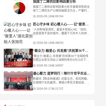
我国丁二烯供应影响因素分析
我国丁二烯供应影响因素分析华泰期货陈莉全
球丁二烯的生产以碳四抽提法为主，产量约占
95%，辅以丁烯/丁烷脱氢法。C4主要是乙烯
2026-05-19
95744
裂解过程中伴生出来的产物，因此，丁二烯的
供应跟其自
​匠心守乡味 初心暖人心——记“屋里人”湖北菜创始人张旭花
“人间有味是清欢，最是乡愁绕心间。”深圳，
这座昼夜不息的城市，藏着千万异乡人的奔波
与梦想。华灯初上，总有身影穿梭霓虹，寻觅
一缕“家”的味道。街角暖灯之下，“屋里人·湖北
2026-05-19
48033
菜
“聚企力·融爱心·共发展”庆祝第36个全国助残日
“聚企力·融爱心·共发展”庆祝第36个全国助残
日暨企业家交流会上海顺利举办5月15日下
午，在第三十六个全国助残日前夕，“聚企力·
2026-05-18
34097
融爱心·共发展”残健融合企业家交流会在“
凝心聚力 逐梦同行｜喀什什世平农业发展（集团）举行主题团建活动
新疆讯【陈会林报道】初夏五月，和风煦暖，
古城喀什生机盎然。满城沙枣花次第绽放、幽
香四溢，樱桃、桑葚、杏子等时令鲜果相继成
2026-05-17
21737
熟、果香满城，绘就出南疆大地硕果初绽、欣
欣向荣的