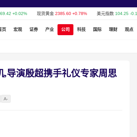
02%
现货黄金
2385.60
+0.78%
美元指数
104.25
-0.15%
W
首页
宏观
证券
产业
公司
科技
国际
理财
观点
机,导演殷超携手礼仪专家周思
A-