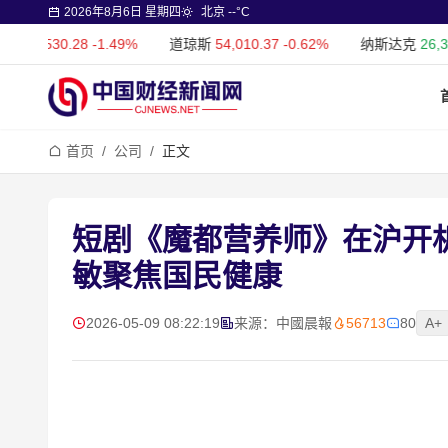
2026年8月6日 星期四
北京 --°C
0.28
-1.49%
道琼斯
54,010.37
-0.62%
纳斯达克
26,369.42
+0.
首页
/
公司
/
正文
短剧《魔都营养师》在沪开
敏聚焦国民健康
2026-05-09 08:22:19
来源：中國晨報
56713
80
A+