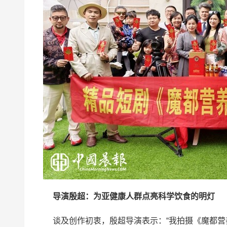
导演殷超：为亚健康人群点亮科学饮食的明灯
谈及创作初衷，殷超导演表示：“我拍摄《魔都