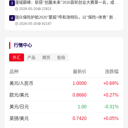
漫域巅峰：斩获“创赢未来”2026首轮创业大赛第一名，成为耀眼的明星项目
3
2026-05-20
22821
瑞众保险护航2026“蒙超”呼和浩特队，以“保险+体育” 新范式守护城市荣耀！
4
2026-05-20
92187
行情中心
外汇
产品
期货
股指
品种
最新价
涨跌幅
美元/人民币
1.0000
+0.69%
欧元/美元
0.8660
+0.27%
美元/日元
1.00
-0.31%
英镑/美元
0.7420
+0.05%