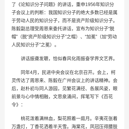
了《论知识分子问题》的讲话，重申1956年知识分
子会议上的判断：我国知识分子的绝大多数已经是属
于劳动人民的知识分子，而不是资产阶级知识分子。
陈毅副总理受周恩来委托讲话，宣布为知识分子“脱
帽”（脱“资产阶级知识分子”之帽）、“加冕”（加“劳动
人民知识分子”之冕）。
讲话振聋发聩，恰似春风化雨振奋学界文艺界。
同年4月，民进中央会议在北京召开。会上，柯
灵传达了周恩来、陈毅在广州会议上的讲话精神。会
后，赵朴初与同人游园，见繁花满径、各展风姿，眼
前景与心中情相融，文思泉涌间，挥笔写下《百花
令》：
桃花泼着满林血，梨花照着一庭月。辛夷花张着
万盏灯，丁香花洒着半天雪。海棠花，凤冠压得腰肢