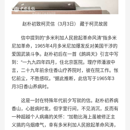
赵朴初致柯灵信（3月3日） 藏于柯灵故居
信中提到的“多米利加人民掀起革命风涛”指多米
尼加革命，1965年4月多米尼加爆发反对美国干涉的
爱国武装斗争。赵朴初后在一首《鹧鸪天》引言中写
到：“一九九四年四月，住北京医院。理疗师潘淑中
言，二十九年前余住香山疗养院时，彼在院工作。怅
忆前尘，不胜感叹。”据此推断，此信写于1965年3
月3日香山养病时。
这是一封在特殊年代前夕写就的信。赵朴初养病
香山，心脏病时发。但字里行间，不见消沉，反而有
一种超越个人病痛的关怀：“加勒比海上虽被修正主
义搞的乌烟瘴气，幸有多米利加人民掀起革命风涛，