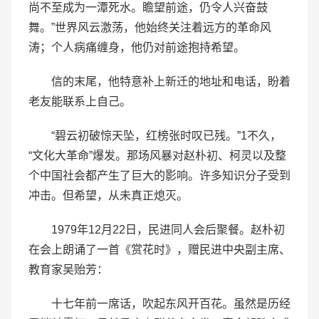
尚不至成为一潭死水。瞻望前途，仍令人兴奋鼓
舞。”世界风云激荡，他始终关注着远方的革命风
涛；个人病痛缠身，他仍对前途抱持希望。
信的末尾，他特意补上新迁的地址和电话，盼着
老友能联系上自己。
“碧云初破惊天坠，红榜张时叹已残。”1不久，
“文化大革命”爆发。那场风暴对赵朴初、柯灵以及整
个中国社会都产生了巨大的影响。许多知识分子受到
冲击。但希望，从未真正熄灭。
1979年12月22日，民进同人会后聚餐。赵朴初
在会上朗诵了一首《赏花时》，赠民进中央副主席、
教育家吴贻芳：
十七年前一席话，吹起东风开百花。虽然是历经