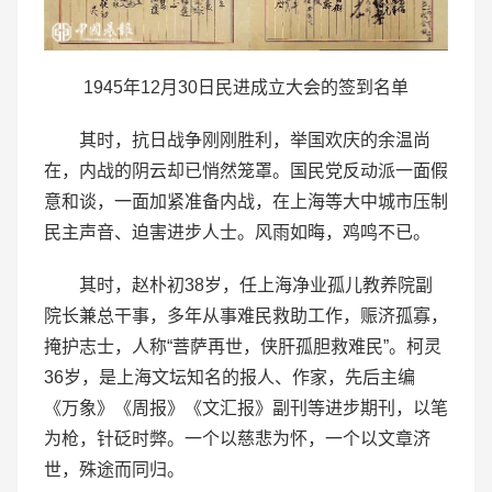
1945年12月30日民进成立大会的签到名单
其时，抗日战争刚刚胜利，举国欢庆的余温尚
在，内战的阴云却已悄然笼罩。国民党反动派一面假
意和谈，一面加紧准备内战，在上海等大中城市压制
民主声音、迫害进步人士。风雨如晦，鸡鸣不已。
其时，赵朴初38岁，任上海净业孤儿教养院副
院长兼总干事，多年从事难民救助工作，赈济孤寡，
掩护志士，人称“菩萨再世，侠肝孤胆救难民”。柯灵
36岁，是上海文坛知名的报人、作家，先后主编
《万象》《周报》《文汇报》副刊等进步期刊，以笔
为枪，针砭时弊。一个以慈悲为怀，一个以文章济
世，殊途而同归。