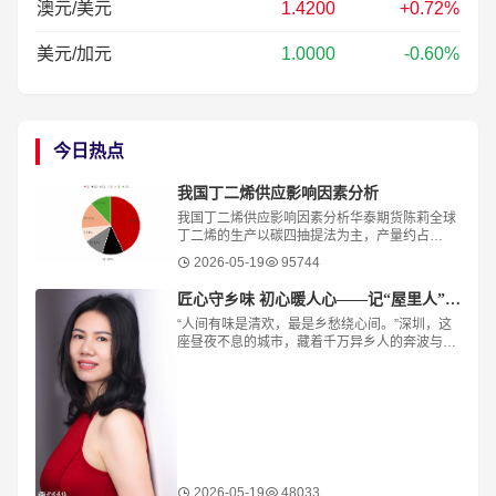
澳元/美元
1.4200
+0.72%
美元/加元
1.0000
-0.60%
今日热点
我国丁二烯供应影响因素分析
我国丁二烯供应影响因素分析华泰期货陈莉全球
丁二烯的生产以碳四抽提法为主，产量约占
95%，辅以丁烯/丁烷脱氢法。C4主要是乙烯裂
2026-05-19
95744
解过程中伴生出来的产物，因此，丁二烯的供应
跟其自
​匠心守乡味 初心暖人心——记“屋里人”湖北菜创始人张旭花
“人间有味是清欢，最是乡愁绕心间。”深圳，这
座昼夜不息的城市，藏着千万异乡人的奔波与梦
想。华灯初上，总有身影穿梭霓虹，寻觅一缕
“家”的味道。街角暖灯之下，“屋里人·湖北菜
2026-05-19
48033