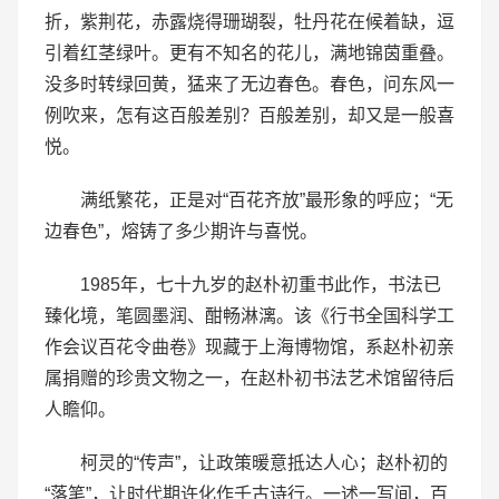
折，紫荆花，赤露烧得珊瑚裂，牡丹花在候着缺，逗
引着红茎绿叶。更有不知名的花儿，满地锦茵重叠。
没多时转绿回黄，猛来了无边春色。春色，问东风一
例吹来，怎有这百般差别？百般差别，却又是一般喜
悦。
满纸繁花，正是对“百花齐放”最形象的呼应；“无
边春色”，熔铸了多少期许与喜悦。
1985年，七十九岁的赵朴初重书此作，书法已
臻化境，笔圆墨润、酣畅淋漓。该《行书全国科学工
作会议百花令曲卷》现藏于上海博物馆，系赵朴初亲
属捐赠的珍贵文物之一，在赵朴初书法艺术馆留待后
人瞻仰。
柯灵的“传声”，让政策暖意抵达人心；赵朴初的
“落笔”，让时代期许化作千古诗行。一述一写间，百