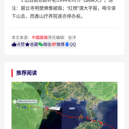
1 出自前述赵朴初1994年所作《鹧鸪天》。原
注：碧云寺明塑佛像被毁；“红榜”谓大字报，喝令滚
下山去，而香山疗养院遂亦停办矣。
本文来源：
中國晨報
责任编辑：张洋
点赞
收藏
微信
微博
QQ
推荐阅读