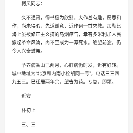
柯灵同志：
久不通讯，得书极为欣慰。大作甚有趣，愿思和
作，尚未得暇，先道谢意，近作词一首求教。加勒比
海上虽被修正主义搞的乌烟瘴气，幸有多米利加人民
掀起革命风涛，尚不至成为一潭死水。瞻望前途，仍
令人兴奋鼓舞。
予养病香山已两月，心脏病仍时发，近有好转。
城中地址为“北京和内南小栓胡同一号”，电话三三四
九五三。已迁居两年余，望告为荷。专复，即颂。
近安
朴初上
三、三