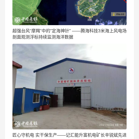
​超强台风“摩羯”中的"定海神针" ——腾海科技3米海上风电场
剖面观测浮标持续监测海洋数据
匠心守机电 实干保生产——记汇能升富机电矿长辛锐斌先进