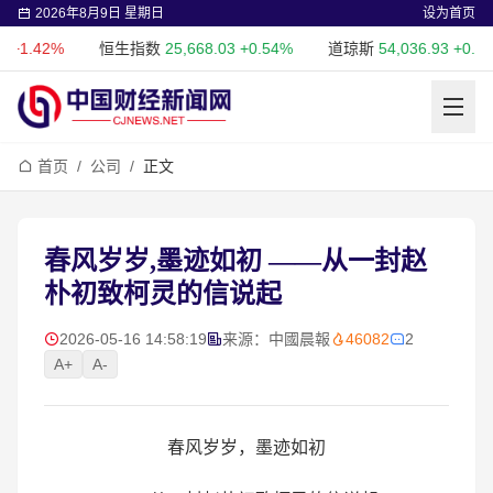
2026年8月9日 星期日
设为首页
2%
恒生指数
25,668.03
+0.54%
道琼斯
54,036.93
+0.28%
首页
/
公司
/
正文
春风岁岁,墨迹如初 ——从一封赵
朴初致柯灵的信说起
2026-05-16 14:58:19
来源：中國晨報
46082
2
A+
A-
春风岁岁，墨迹如初