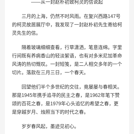
——从一封赵朴初致柯灵的信说起
三月的上海，仍然不时风雨。在复兴西路147号
的柯灵故居展厅中，我发现了一封赵朴初先生寄给柯
灵先生的信。
隔着玻璃细细查看，行草潇洒，笔意连绵。字里
行间既有养病香山的轻淡絮语，也有对多米尼加革命
风涛的热切慨叹。一封短笺，是二人相交多年的一个
切片。落款在三月三日，一个春天。
回望他们半个多世纪的交往，竟屡屡与春相关。
那是1945年携手追寻的民主之春，是1962年笔下赞
颂的百花之春，是1979年心头追忆的希望之春，更
是穿越岁月、烛照当下的时代之春。
岁岁春风起，墨迹见初心。