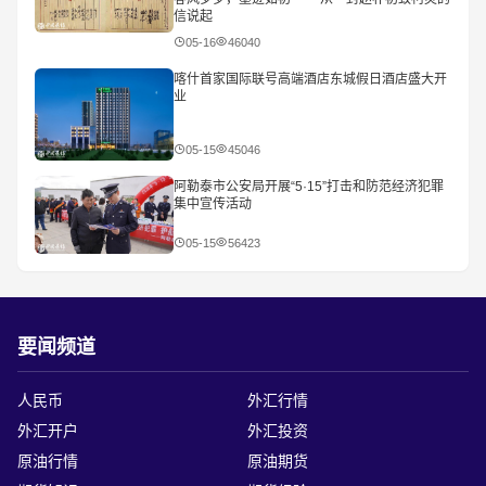
信说起
05-16
46040
喀什首家国际联号高端酒店东城假日酒店盛大开
业
05-15
45046
阿勒泰市公安局开展“5·15”打击和防范经济犯罪
集中宣传活动
05-15
56423
要闻频道
人民币
外汇行情
外汇开户
外汇投资
原油行情
原油期货