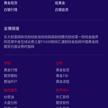
黄金现货
纸黄金
白银行情
白银投资
友情链接
东方财富网
和讯财经
新浪财经
网易财经
腾讯财经
第一财经
金融界
同花顺
中金在线
证券之星
FX168财经
汇通财经
金投网
中国黄金网
期货日报
证券时报网
学院
百科
黄金行情
黄金投资
期货期权
黄金TtD
期油开户
黄金流程
期市股市
软件/EA
炒原油
外汇软件
大盘分析
期货软件