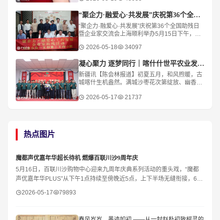
“聚企力·融爱心·共发展”庆祝第36个全国助残日
“聚企力·融爱心·共发展”庆祝第36个全国助残日
暨企业家交流会上海顺利举办5月15日下午，在
第三十六个全国助残日前夕，“聚企力·融爱心·共
2026-05-18
34097
发展”残健融合企业家交流会在“
凝心聚力 逐梦同行｜喀什什世平农业发展（集团）举行主题团建活动
新疆讯【陈会林报道】初夏五月，和风煦暖，古
城喀什生机盎然。满城沙枣花次第绽放、幽香四
溢，樱桃、桑葚、杏子等时令鲜果相继成熟、果
2026-05-17
21737
香满城，绘就出南疆大地硕果初绽、欣欣向荣的
热点图片
​魔都声优嘉年华超长待机 燃爆百联川沙9周年庆
5月16日，百联川沙购物中心迎来九周年庆典系列活动的重头戏，“魔都
声优嘉年华PLUS”从下午1点持续至傍晚近5点，上下半场无缝衔接，66
个节目、4个多小时的“超长待机”演出，让商场从
2026-05-17
79893
春风岁岁，墨迹如初 ——从一封赵朴初致柯灵的