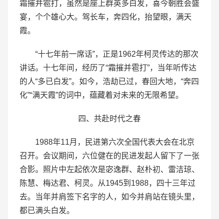
霜摧并雹打，虽然是座上群英多白发，喜今朝胜会盛
宴，个个雄心大。驾长车，奔四化，抬望眼，满天
霞。
“十七年前一席话”，正是1962年柯灵传达的那次
讲话。十七年间，经历了“霜摧并雹打”，当年听传达
的人“多已白发”。如今，浩劫已过，春回大地，“奔四
化”“满天霞”的词中，蕴藏着对未来的无限希望。
四、共赴时代之春
1988年11月，民进第六次全国代表大会在北京
召开。会议期间，六位健在的民进发起人留下了一张
合影。照片中左起依次是宓逸群、赵朴初、雷洁琼、
陈慧、梅达君、柯灵。从1945到1988，四十三年过
去。当年并肩签下名字的人，如今并肩站在镜头里，
都已满头白发。