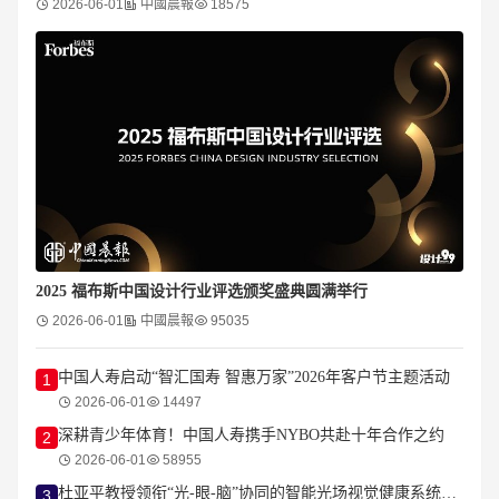
2026-06-01
中國晨報
18575
2025 福布斯中国设计行业评选颁奖盛典圆满举行
2026-06-01
中國晨報
95035
中国人寿启动“智汇国寿 智惠万家”2026年客户节主题活动
1
2026-06-01
14497
​深耕青少年体育！中国人寿携手NYBO共赴十年合作之约
2
2026-06-01
58955
杜亚平教授领衔“光-眼-脑”协同的智能光场视觉健康系统研发及产业化项目正式启动
3