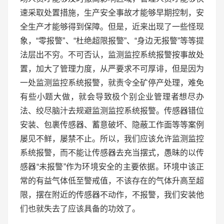
速采取处置措施，生产安全事故才能够早期控制，安
全生产才能够得到保障。但是，近来出现了一些怪现
象，“零报警”、“杜绝超限报警”、“身边无报警”等等提
法层出不穷。不可否认，监测监控系统报警按事故处
置，加大了管理力度，从严要求不可厚诽，但是因为
一处监测监控系统报警，就责令全矿停产处理，难免
有些小题大做，就会导致极个别企业管理者想尽办
法、绞尽脑汁去规避监测监控系统报警。传感器错位
安装、包裹传感器、蓄意破坏、隐蔽工作面等等案例
屡见不鲜，屡禁不止。所以，我们应该允许监测监控
系统报警，而不能让传感器去充当摆式，愚昧的以传
感器“未报警”作为环境安全的主要依据。环境中该正
常的有益气体低至警戒值，不该存在的气体升高至超
限，摆在附近的传感器不动作，不报警，我们安装他
们也就失去了应该具备的功效了。