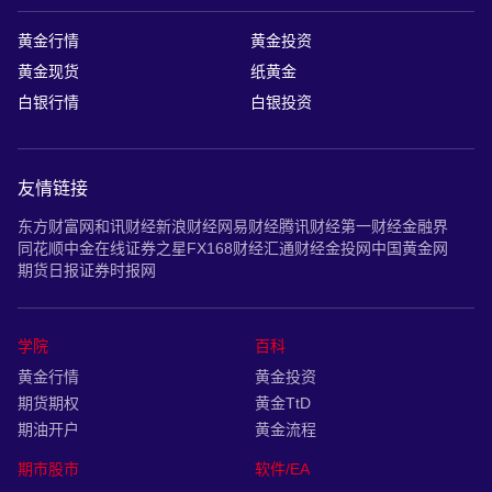
黄金行情
黄金投资
黄金现货
纸黄金
白银行情
白银投资
友情链接
东方财富网
和讯财经
新浪财经
网易财经
腾讯财经
第一财经
金融界
同花顺
中金在线
证券之星
FX168财经
汇通财经
金投网
中国黄金网
期货日报
证券时报网
学院
百科
黄金行情
黄金投资
期货期权
黄金TtD
期油开户
黄金流程
期市股市
软件/EA