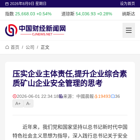
2026年8月9日 星期日
设为首页
数
25,668.03
+0.54%
道琼斯
54,036.93
+0.28%
纳斯达克
26,69
首页
/
公司
/
正文
压实企业主体责任,提升企业综合素
质矿山企业安全管理的思考
2026-06-01 22:34:18
来源：中國晨報
19493
36
A+
A-
近年来，我们党和国家坚持以总书记新时代中国
特色社会主义思想为指导，深入践行总书记关于安全