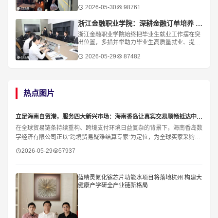
吉克族青年艾克巴尔·吾西麦提坚守铁路一线守护
2026-05-30
98761
浙江金融职业学院：深耕金融订单培养 赋能学子高质量就业
浙江金融职业学院始终把毕业生就业工作摆在突
出位置，多措并举助力毕业生高质量就业、提前
就业、顺利就业。近日，学校2027届毕业生订
2026-05-29
87482
单、2026届毕业生订单“1＋1”招聘面试选拔会
热点图片
立足海南自贸港，服务四大新兴市场：海南香岛让真实交易顺畅抵达中国供应链
在全球贸易链条持续重构、跨境支付环境日益复杂的背景下，海南香岛数
字经济有限公司正以“跨境贸易疑难结算专家”为定位，为全球买家采购中
国提供更稳妥、更高效的结算支持。香
2026-05-29
57937
蓝精灵氮化镓芯片功能水项目将落地杭州 构建大
健康产学研全产业链新格局