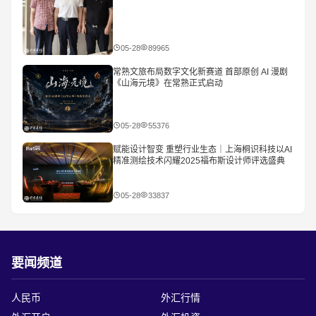
05-28
89965
常熟文旅布局数字文化新赛道 首部原创 AI 漫剧
《山海元境》在常熟正式启动
05-28
55376
赋能设计智变 重塑行业生态｜上海桐识科技以AI
精准测绘技术闪耀2025福布斯设计师评选盛典
05-28
33837
要闻频道
人民币
外汇行情