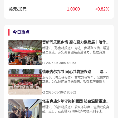
美元/加元
1.0000
+0.82%
今日热点
晋新同乐聚乡情 凝心聚力谋发展｜喀什山西商会开展嘉年华团建活动
新疆讯（陈会林报道） 为进一步凝聚乡情、增进
会员交流、夯实商会团结奋进合力，搭建资源互
通、互助共赢的交流平台，5月30日，喀什山西
商会在金孔雀农家乐举办“晋新同乐·嘉年华”主
2026-05-30
48953
情暖古尔邦节 同心共筑振兴路 ——喀什地区电器行业协会慰问驻村工作队
本报讯（陈会林报道） 古尔邦节将至，温情奔赴
基层。为弘扬民族团结新风、致敬基层奉献力
量，5月27日，喀什地区电器行业协会赴艾西曼
镇依玛（5）村开展古尔邦节慰问活动，暖心看
2026-05-30
85862
望长期坚守
塔吉克族少年守岗护团圆 站台温情重逢暖南疆铁路
新疆讯（高梦蕊报道） 爱从不缺席，温情双向奔
赴。近日，在南疆K9786次乡村振兴列车上，上
演了一段暖心的站台重逢故事。来自叶城县的塔