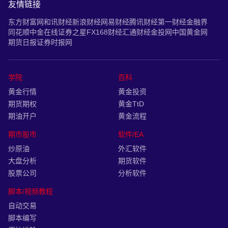
友情链接
东方财富网
和讯财经
新浪财经
网易财经
腾讯财经
第一财经
金融界
同花顺
中金在线
证券之星
FX168财经
汇通财经
金投网
中国黄金网
期货日报
证券时报网
学院
百科
黄金行情
黄金投资
期货期权
黄金TtD
期油开户
黄金流程
期市股市
软件/EA
炒原油
外汇软件
大盘分析
期货软件
股票公司
分析软件
脚本/视频教程
自动交易
脚本编写