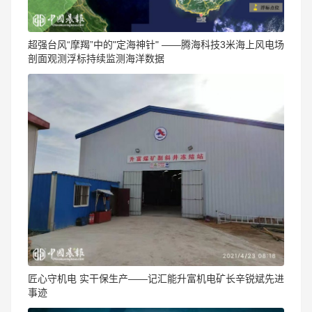
​超强台风“摩羯”中的"定海神针" ——腾海科技3米海上风电场
剖面观测浮标持续监测海洋数据
匠心守机电 实干保生产——记汇能升富机电矿长辛锐斌先进
事迹