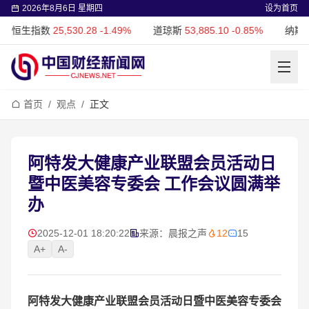
2026年8月6日 星期四
设为首页
数
25,530.28
-1.49%
道琼斯
53,885.10
-0.85%
纳斯达克
26,348
首页
/
观点
/
正文
​阿特发大健康产业联盟会员活动日
暨中医美容专委会 工作会议圆满举
办
2025-12-01 18:20:22
来源：晨报之声
12
15
A+
A-
阿特发大健康产业联盟会员活动日暨中医美容专委会