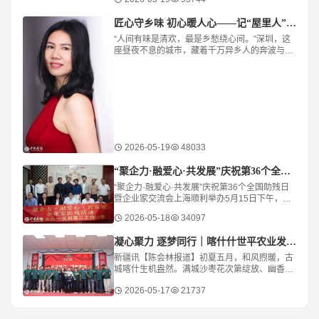
解过程中伴生出来的产物，因此，丁二烯的供应
跟其自
​匠心守乡味 初心暖人心——记“屋里人”湖北菜创始人张旭花
“人间有味是清欢，最是乡愁绕心间。”深圳，这
座昼夜不息的城市，藏着千万异乡人的奔波与梦
想。华灯初上，总有身影穿梭霓虹，寻觅一缕
“家”的味道。街角暖灯之下，“屋里人·湖北菜
2026-05-19
48033
“聚企力·融爱心·共发展”庆祝第36个全国助残日
“聚企力·融爱心·共发展”庆祝第36个全国助残日
暨企业家交流会上海顺利举办5月15日下午，在
第三十六个全国助残日前夕，“聚企力·融爱心·共
2026-05-18
34097
发展”残健融合企业家交流会在“
凝心聚力 逐梦同行｜喀什什世平农业发展（集团）举行主题团建活动
新疆讯【陈会林报道】初夏五月，和风煦暖，古
城喀什生机盎然。满城沙枣花次第绽放、幽香四
溢，樱桃、桑葚、杏子等时令鲜果相继成熟、果
2026-05-17
21737
香满城，绘就出南疆大地硕果初绽、欣欣向荣的