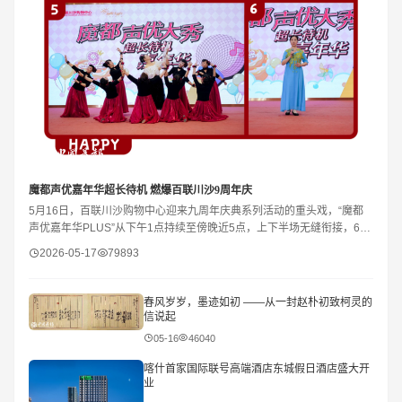
​魔都声优嘉年华超长待机 燃爆百联川沙9周年庆
5月16日，百联川沙购物中心迎来九周年庆典系列活动的重头戏，“魔都
声优嘉年华PLUS”从下午1点持续至傍晚近5点，上下半场无缝衔接，66
个节目、4个多小时的“超长待机”演出，让商场从
2026-05-17
79893
春风岁岁，墨迹如初 ——从一封赵朴初致柯灵的
信说起
05-16
46040
喀什首家国际联号高端酒店东城假日酒店盛大开
业