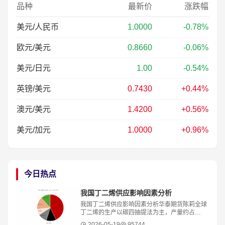
品种
最新价
涨跌幅
美元/人民币
1.0000
-0.78%
欧元/美元
0.8660
-0.06%
美元/日元
1.00
-0.54%
英镑/美元
0.7430
+0.44%
澳元/美元
1.4200
+0.56%
美元/加元
1.0000
+0.96%
今日热点
我国丁二烯供应影响因素分析
我国丁二烯供应影响因素分析华泰期货陈莉全球
丁二烯的生产以碳四抽提法为主，产量约占
95%，辅以丁烯/丁烷脱氢法。C4主要是乙烯裂
2026-05-19
95744