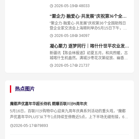
想。华灯初上，总有身影穿梭霓虹，寻觅一缕
“家”的味道。街角暖灯之下，“屋里人·湖北菜
2026-05-19
48033
“聚企力·融爱心·共发展”庆祝第36个全国助残日
“聚企力·融爱心·共发展”庆祝第36个全国助残日
暨企业家交流会上海顺利举办5月15日下午，在
第三十六个全国助残日前夕，“聚企力·融爱心·共
2026-05-18
34097
发展”残健融合企业家交流会在“
凝心聚力 逐梦同行｜喀什什世平农业发展（集团）举行主题团建活动
新疆讯【陈会林报道】初夏五月，和风煦暖，古
城喀什生机盎然。满城沙枣花次第绽放、幽香四
溢，樱桃、桑葚、杏子等时令鲜果相继成熟、果
2026-05-17
21737
香满城，绘就出南疆大地硕果初绽、欣欣向荣的
热点图片