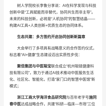
树人学院校长李鲁分享说：AI在科学发现与科技
创新中是“工具赋能而非替代，协同共生而非主导”。
未来的科技创新，必将是“人机协同”的智慧结晶——
构建AI工具+人类创新+优质生态的协同体系。
生态共建：多方签约开启协同创新新篇章
大会举行了多项具有战略意义的合作签约仪式，
标志着“AI+健康”生态建设迈出实质性步伐：
聚倍集团与中医聪宝
联合成立“杭州聪链健康科
技有限公司”，致力于通过AI技术推动中医服务生活
化、社区化、智能化，打造“家门口的智慧中医馆”新
模式；
浙江工商大学海洋食品研究院
与百年老字号
施同
春中医
达成战略合作，共建“科研—临床—市场”三位