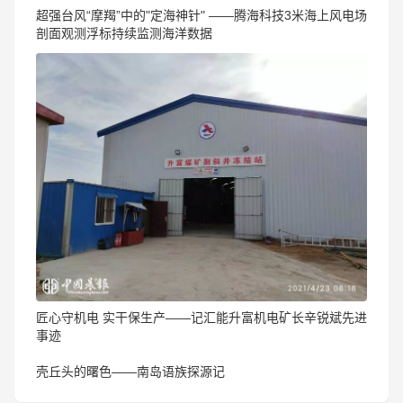
​超强台风“摩羯”中的"定海神针" ——腾海科技3米海上风电场
剖面观测浮标持续监测海洋数据
匠心守机电 实干保生产——记汇能升富机电矿长辛锐斌先进
事迹
壳丘头的曙色——南岛语族探源记