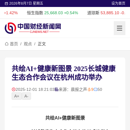
2026年8月7日 星期五
设为首页
.42%
恒生指数
25,668.03
+0.54%
道琼斯
53,885.10
-0.85%
首页
/
观点
/
正文
共绘AI+健康新图景 2025长城健康
生态合作会议在杭州成功举办
2025-12-01 18:21:03
来源：晨报之声
9
50
A+
A-
共绘
AI+
健康新图景