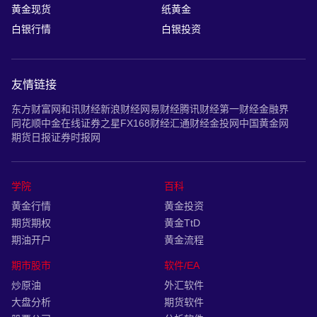
股价资讯
炒指期货
黄金白银
黄金行情
黄金投资
黄金现货
纸黄金
白银行情
白银投资
友情链接
东方财富网
和讯财经
新浪财经
网易财经
腾讯财经
第一财经
金融界
同花顺
中金在线
证券之星
FX168财经
汇通财经
金投网
中国黄金网
期货日报
证券时报网
学院
百科
黄金行情
黄金投资
期货期权
黄金TtD