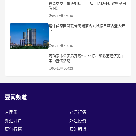
​魔都声优嘉年华超长待机 燃爆百联川沙9周年庆
5月16日，百联川沙购物中心迎来九周年庆典系列活动的重头戏，“魔都
声优嘉年华PLUS”从下午1点持续至傍晚近5点，上下半场无缝衔接，66
个节目、4个多小时的“超长待机”演出，让商场从
2026-05-17
79893
春风岁岁，墨迹如初 ——从一封赵朴初致柯灵的
信说起
05-16
46040
喀什首家国际联号高端酒店东城假日酒店盛大开
业
05-15
45046
阿勒泰市公安局开展“5·15”打击和防范经济犯罪
集中宣传活动
05-15
56423