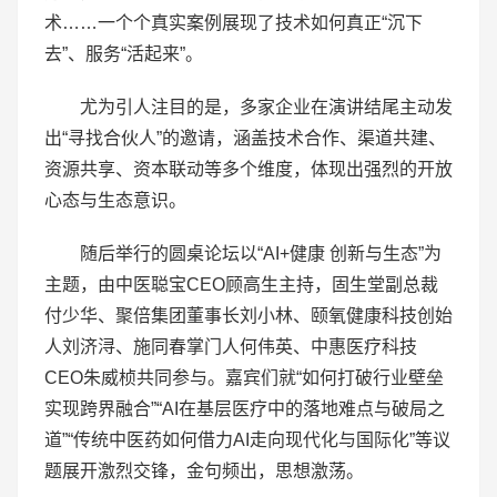
术……一个个真实案例展现了技术如何真正“沉下
去”、服务“活起来”。
尤为引人注目的是，多家企业在演讲结尾主动发
出“寻找合伙人”的邀请，涵盖技术合作、渠道共建、
资源共享、资本联动等多个维度，体现出强烈的开放
心态与生态意识。
随后举行的圆桌论坛以“AI+健康 创新与生态”为
主题，由中医聪宝CEO顾高生主持，固生堂副总裁
付少华、聚倍集团董事长刘小林、颐氧健康科技创始
人刘济浔、施同春掌门人何伟英、中惠医疗科技
CEO朱威桢共同参与。嘉宾们就“如何打破行业壁垒
实现跨界融合”“AI在基层医疗中的落地难点与破局之
道”“传统中医药如何借力AI走向现代化与国际化”等议
题展开激烈交锋，金句频出，思想激荡。