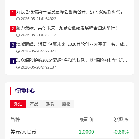
九昆仑低碳第一届发展峰会圆满召开：迈向双碳新时代，共创低碳新生态
1
2026-05-21
54823
聚力双碳，共创未来 | 九昆仑低碳发展峰会圆满举行！
2
2026-05-21
82112
漫域巅峰：斩获“创赢未来”2026首轮创业大赛第一名，成为耀眼的明星项目
3
2026-05-20
22821
瑞众保险护航2026“蒙超”呼和浩特队，以“保险+体育” 新范式守护城市荣耀！
4
2026-05-20
92187
行情中心
外汇
产品
期货
股指
品种
最新价
涨跌幅
美元/人民币
1.0000
-0.66%