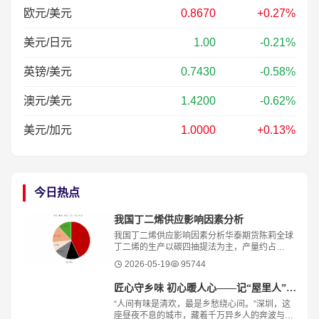
欧元/美元
0.8670
+0.27%
美元/日元
1.00
-0.21%
英镑/美元
0.7430
-0.58%
澳元/美元
1.4200
-0.62%
美元/加元
1.0000
+0.13%
今日热点
我国丁二烯供应影响因素分析
我国丁二烯供应影响因素分析华泰期货陈莉全球
丁二烯的生产以碳四抽提法为主，产量约占
95%，辅以丁烯/丁烷脱氢法。C4主要是乙烯裂
2026-05-19
95744
解过程中伴生出来的产物，因此，丁二烯的供应
跟其自
​匠心守乡味 初心暖人心——记“屋里人”湖北菜创始人张旭花
“人间有味是清欢，最是乡愁绕心间。”深圳，这
座昼夜不息的城市，藏着千万异乡人的奔波与梦